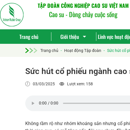
TẬP ĐOÀN CÔNG NGHIỆP CAO SU VIỆT NAM
Cao su - Dòng chảy cuộc sống
Trang chủ
Giới thiệu
Lĩnh vực hoạt độ
Trang chủ
-
Hoạt động Tập đoàn
-
Sức hút cổ p
Sức hút cổ phiếu ngành cao
03/03/2025
Lượt xem: 158
Không rầm rộ như nhóm khoáng sản nhưng cổ phiế