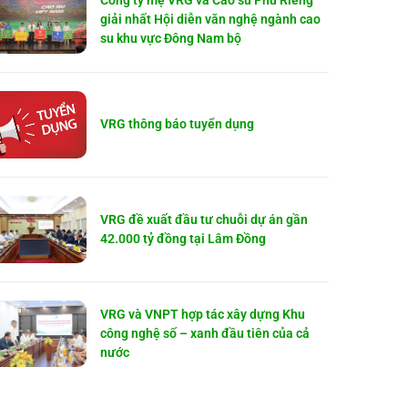
Công ty mẹ VRG và Cao su Phú Riềng
giải nhất Hội diễn văn nghệ ngành cao
su khu vực Đông Nam bộ
VRG thông báo tuyển dụng
VRG đề xuất đầu tư chuỗi dự án gần
42.000 tỷ đồng tại Lâm Đồng
VRG và VNPT hợp tác xây dựng Khu
công nghệ số – xanh đầu tiên của cả
nước