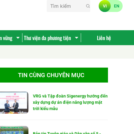
VI
EN
ền vững
Thư viện đa phương tiện
Liên hệ
TIN CÙNG CHUYÊN MỤC
VRG và Tập đoàn Sigenergy hướng đến
xây dựng dự án điện năng lượng mặt
trời kiểu mẫu
Bản tin Tuyên giáo và Dân vận số 5 -