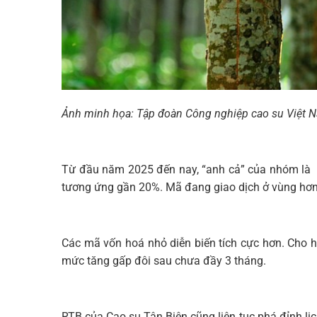
Ảnh minh họa: Tập đoàn Công nghiệp cao su Việt 
Từ đầu năm 2025 đến nay, “anh cả” của nhóm là
tương ứng gần 20%. Mã đang giao dịch ở vùng hơ
Các mã vốn hoá nhỏ diễn biến tích cực hơn. Cho 
mức tăng gấp đôi sau chưa đầy 3 tháng.
RTB của Cao su Tân Biên cũng liên tục phá đỉnh lị