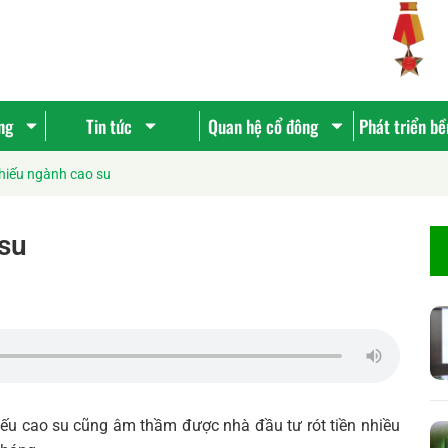
ng
Tin tức
Quan hệ cổ đông
Phát triển b
hiếu ngành cao su
 su
u cao su cũng âm thầm được nhà đầu tư rót tiền nhiều