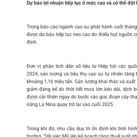
Dự báo lợi nhuận tiếp tục ở mức cao và có thể đột 
Trong báo cáo ngành cao su phát hành cuối tháng
được dự báo tiếp tục neo cao do thiếu hụt nguồn c
định.
Đơn vị phân tích dẫn số liệu từ Hiệp hội các qu
2024, sản lượng và tiêu thụ cao su tự nhiên tăng 
khoảng 1,16 triệu tấn. Sản lượng khai thác và xuất
giảm đáng kể do thời tiết mưa lớn kéo dài, dịch b
được cải thiện ngay do bước vào giai đoạn cây tha
năng La Nina quay trở lại vào cuối 2025.
Trong khi đó, nhu cầu duy trì ổn định khi tình hì
trưởng. “Về việc Mỹ lên kế hoạch tăng thuế suất n