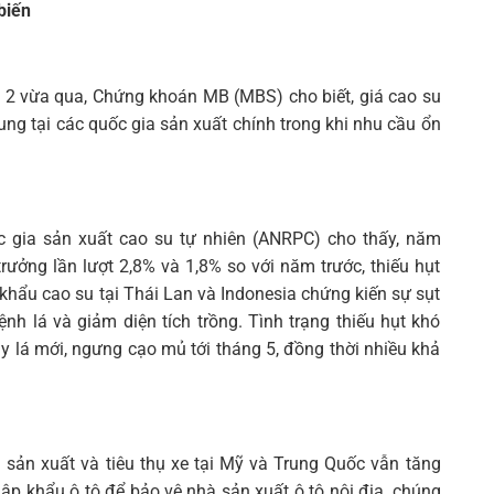
biến
 2 vừa qua, Chứng khoán MB (MBS) cho biết, giá cao su
ung tại các quốc gia sản xuất chính trong khi nhu cầu ổn
ốc gia sản xuất cao su tự nhiên (ANRPC) cho thấy, năm
trưởng lần lượt 2,8% và 1,8% so với năm trước, thiếu hụt
 khẩu cao su tại Thái Lan và Indonesia chứng kiến sự sụt
ệnh lá và giảm diện tích trồng. Tình trạng thiếu hụt khó
y lá mới, ngưng cạo mủ tới tháng 5, đồng thời nhiều khả
nh sản xuất và tiêu thụ xe tại Mỹ và Trung Quốc vẫn tăng
hập khẩu ô tô để bảo vệ nhà sản xuất ô tô nội địa, chúng