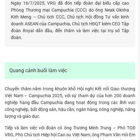
Ngày 16/7/2025, VRG đã đón tiếp đoàn đại biểu cấp cao
Phòng Thương mại Campuchia (CCC) do ông Neak Oknha
Kith Meng – Chủ tịch CCC, Chủ tịch Hội đồng Tư vấn kinh
doanh ASEAN của Campuchia, Chủ tịch HĐQT kiêm CEO Tập
Tìm
đoàn Royal dẫn đầu, đến thăm và làm việc tại trụ sở Tập
kiếm...
đoàn.
Quang cảnh buổi làm việc
Chuyến thăm nằm trong khuôn khổ Hội nghị Kết nối Giao thương
Việt Nam – Campuchia 2025, với sự tham dự của hơn 200 doanh
nghiệp hàng đầu Campuchia đang hoạt động trong các lĩnh vực
công nghiệp, bất động sản, hậu cần, ngân hàng, nông nghiệp, năng
lượng và giáo dục.
Tiếp và làm việc với đoàn có ông Trương Minh Trung – Phó TGĐ
VRG, Phó Chủ tịch Hiệp hội Cao su Việt Nam; ông Phạm Văn Hỏi Em