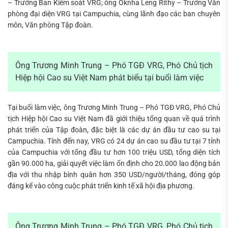
– Trưởng Ban Kiểm soát VRG; ông Oknha Leng Rithy – Trưởng Văn
phòng đại diện VRG tại Campuchia, cùng lãnh đạo các ban chuyên
môn, Văn phòng Tập đoàn.
Ông Trương Minh Trung – Phó TGĐ VRG, Phó Chủ tịch
Hiệp hội Cao su Việt Nam phát biểu tại buổi làm việc
Tại buổi làm việc, ông Trương Minh Trung – Phó TGĐ VRG, Phó Chủ
tịch Hiệp hội Cao su Việt Nam đã giới thiệu tổng quan về quá trình
phát triển của Tập đoàn, đặc biệt là các dự án đầu tư cao su tại
Campuchia. Tính đến nay, VRG có 24 dự án cao su đầu tư tại 7 tỉnh
của Campuchia với tổng đầu tư hơn 100 triệu USD, tổng diện tích
gần 90.000 ha, giải quyết việc làm ổn định cho 20.000 lao động bản
địa với thu nhập bình quân hơn 350 USD/người/tháng, đóng góp
đáng kể vào công cuộc phát triển kinh tế xã hội địa phương.
Ông Trương Minh Trung – Phó TGĐ VRG, Phó Chủ tịch