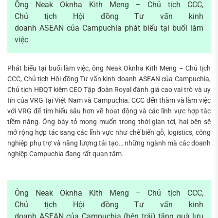
Ông Neak Oknha Kith Meng – Chủ tịch CCC,
Chủ tịch Hội đồng Tư vấn kinh
doanh ASEAN của Campuchia phát biểu tại buổi làm
việc
Phát biểu tại buổi làm việc, ông Neak Oknha Kith Meng – Chủ tịch
CCC, Chủ tịch Hội đồng Tư vấn kinh doanh ASEAN của Campuchia,
Chủ tịch HĐQT kiêm CEO Tập đoàn Royal đánh giá cao vai trò và uy
tín của VRG tại Việt Nam và Campuchia. CCC đến thăm và làm việc
với VRG để tìm hiểu sâu hơn về hoạt động và các lĩnh vực hợp tác
tiềm năng. Ông bày tỏ mong muốn trong thời gian tới, hai bên sẽ
mở rộng hợp tác sang các lĩnh vực như chế biến gỗ, logistics, công
nghiệp phụ trợ và năng lượng tái tạo… những ngành mà các doanh
nghiệp Campuchia đang rất quan tâm.
Ông Neak Oknha Kith Meng – Chủ tịch CCC,
Chủ tịch Hội đồng Tư vấn kinh
doanh ASEAN của Campuchia (bên trái) tặng quà lưu