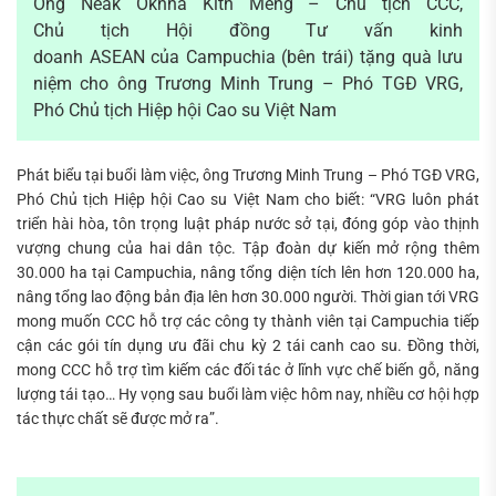
Ông Neak Oknha Kith Meng – Chủ tịch CCC,
Chủ tịch Hội đồng Tư vấn kinh
doanh ASEAN của Campuchia (bên trái) tặng quà lưu
niệm cho ông Trương Minh Trung – Phó TGĐ VRG,
Phó Chủ tịch Hiệp hội Cao su Việt Nam
Phát biểu tại buổi làm việc, ông Trương Minh Trung – Phó TGĐ VRG,
Phó Chủ tịch Hiệp hội Cao su Việt Nam cho biết: “VRG luôn phát
triển hài hòa, tôn trọng luật pháp nước sở tại, đóng góp vào thịnh
vượng chung của hai dân tộc. Tập đoàn dự kiến mở rộng thêm
30.000 ha tại Campuchia, nâng tổng diện tích lên hơn 120.000 ha,
nâng tổng lao động bản địa lên hơn 30.000 người. Thời gian tới VRG
mong muốn CCC hỗ trợ các công ty thành viên tại Campuchia tiếp
cận các gói tín dụng ưu đãi chu kỳ 2 tái canh cao su. Đồng thời,
mong CCC hỗ trợ tìm kiếm các đối tác ở lĩnh vực chế biến gỗ, năng
lượng tái tạo… Hy vọng sau buổi làm việc hôm nay, nhiều cơ hội hợp
tác thực chất sẽ được mở ra”.