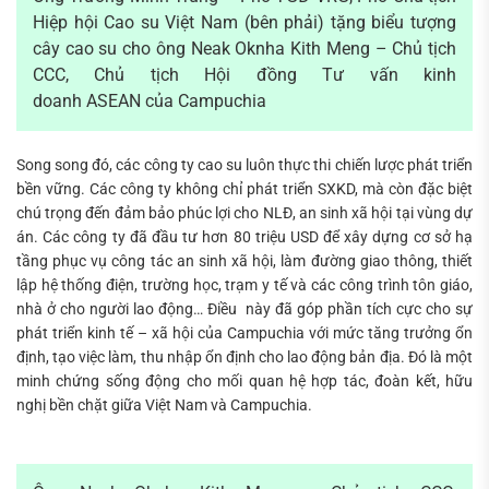
Hiệp hội Cao su Việt Nam (bên phải) tặng biểu tượng
cây cao su cho ông Neak Oknha Kith Meng – Chủ tịch
CCC, Chủ tịch Hội đồng Tư vấn kinh
doanh ASEAN của Campuchia
Song song đó, các công ty cao su luôn thực thi chiến lược phát triển
bền vững. Các công ty không chỉ phát triển SXKD, mà còn đặc biệt
chú trọng đến đảm bảo phúc lợi cho NLĐ, an sinh xã hội tại vùng dự
án. Các công ty đã đầu tư hơn 80 triệu USD để xây dựng cơ sở hạ
tầng phục vụ công tác an sinh xã hội, làm đường giao thông, thiết
lập hệ thống điện, trường học, trạm y tế và các công trình tôn giáo,
nhà ở cho người lao động… Điều này đã góp phần tích cực cho sự
phát triển kinh tế – xã hội của Campuchia với mức tăng trưởng ổn
định, tạo việc làm, thu nhập ổn định cho lao động bản địa. Đó là một
minh chứng sống động cho mối quan hệ hợp tác, đoàn kết, hữu
nghị bền chặt giữa Việt Nam và Campuchia.