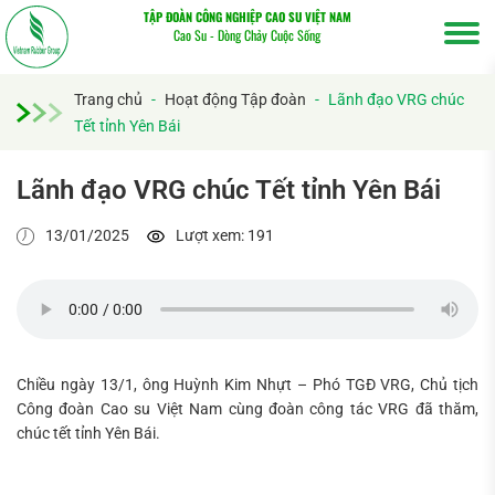
TẬP ĐOÀN CÔNG NGHIỆP CAO SU VIỆT NAM
Cao Su - Dòng Chảy Cuộc Sống
Trang chủ
-
Hoạt động Tập đoàn
-
Lãnh đạo VRG chúc
Tết tỉnh Yên Bái
Lãnh đạo VRG chúc Tết tỉnh Yên Bái
13/01/2025
Lượt xem: 191
Chiều ngày 13/1, ông Huỳnh Kim Nhựt – Phó TGĐ VRG, Chủ tịch
Công đoàn Cao su Việt Nam cùng đoàn công tác VRG đã thăm,
Tìm
chúc tết tỉnh Yên Bái.
kiếm...