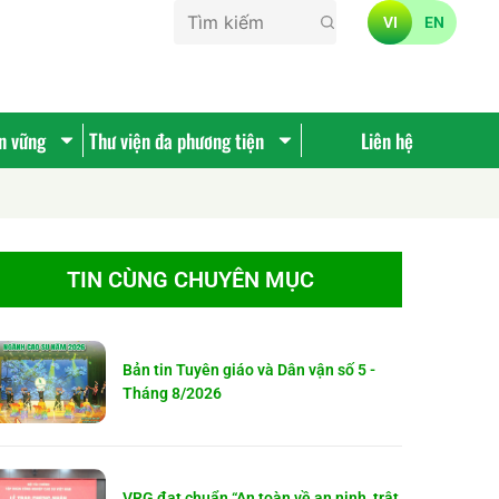
VI
EN
ền vững
Thư viện đa phương tiện
Liên hệ
TIN CÙNG CHUYÊN MỤC
Bản tin Tuyên giáo và Dân vận số 5 -
Tháng 8/2026
VRG đạt chuẩn “An toàn về an ninh, trật