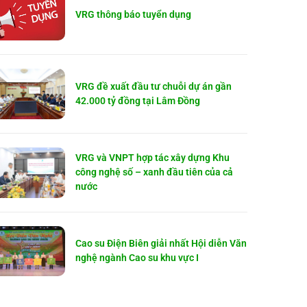
VRG thông báo tuyển dụng
VRG đề xuất đầu tư chuỗi dự án gần
42.000 tỷ đồng tại Lâm Đồng
VRG và VNPT hợp tác xây dựng Khu
công nghệ số – xanh đầu tiên của cả
nước
Cao su Điện Biên giải nhất Hội diễn Văn
nghệ ngành Cao su khu vực I