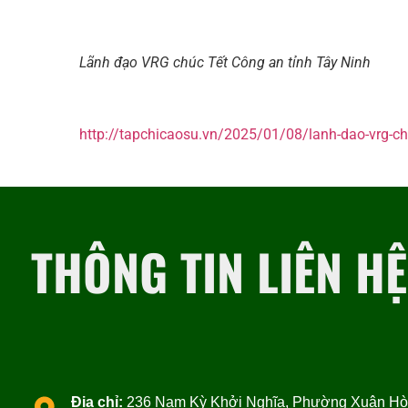
Lãnh đạo VRG chúc Tết Công an tỉnh Tây Ninh
http://tapchicaosu.vn/2025/01/08/lanh-dao-vrg-chu
THÔNG TIN LIÊN HỆ
Địa chỉ:
236 Nam Kỳ Khởi Nghĩa, Phường Xuân Hòa