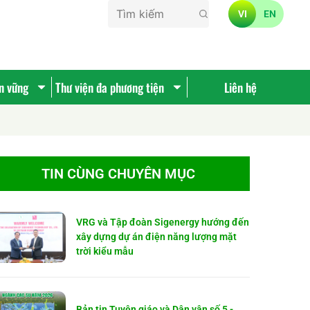
VI
EN
ền vững
Thư viện đa phương tiện
Liên hệ
TIN CÙNG CHUYÊN MỤC
VRG và Tập đoàn Sigenergy hướng đến
xây dựng dự án điện năng lượng mặt
trời kiểu mẫu
Bản tin Tuyên giáo và Dân vận số 5 -