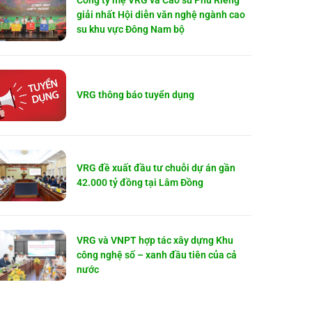
Công ty mẹ VRG và Cao su Phú Riềng
giải nhất Hội diễn văn nghệ ngành cao
su khu vực Đông Nam bộ
VRG thông báo tuyển dụng
VRG đề xuất đầu tư chuỗi dự án gần
42.000 tỷ đồng tại Lâm Đồng
VRG và VNPT hợp tác xây dựng Khu
công nghệ số – xanh đầu tiên của cả
nước