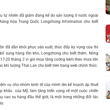
Tìm
kiếm...
su tự nhiên đã giảm đáng kể do sản lượng ở nước ngoài
hàng hóa Trung Quốc Longzhong Information cho biết
ồn đã dần khôi phục sản xuất, thúc đẩy kỳ vọng của thị
o bổ sung hàng tồn kho, Longzhong cho biết thêm. Nông
 17-20 tháng 2 vì gió mùa tăng cường kèm theo mưa lớn
ục khí tượng Thái Lan cho biết trên trang web chính thức.
iệm vụ cho nhóm kinh tế của mình lên kế hoạch áp thuế
ập khẩu của Mỹ, làm tăng triển vọng về một cuộc chiến
hụ cao su hàng đầu thế giới, là một trong những đối tác
ày.