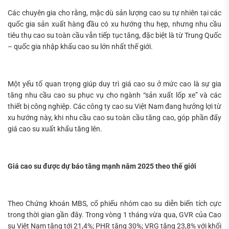
Các chuyên gia cho rằng, mặc dù sản lượng cao su tự nhiên tại các
quốc gia sản xuất hàng đầu có xu hướng thu hẹp, nhưng nhu cầu
tiêu thụ cao su toàn cầu vẫn tiếp tục tăng, đặc biệt là từ Trung Quốc
– quốc gia nhập khẩu cao su lớn nhất thế giới.
Một yếu tố quan trọng giúp duy trì giá cao su ở mức cao là sự gia
tăng nhu cầu cao su phục vụ cho ngành “sản xuất lốp xe” và các
thiết bị công nghiệp. Các công ty cao su Việt Nam đang hưởng lợi từ
xu hướng này, khi nhu cầu cao su toàn cầu tăng cao, góp phần đẩy
giá cao su xuất khẩu tăng lên.
Giá cao su được dự báo tăng mạnh năm 2025 theo thế giới
Theo Chứng khoán MBS, cổ phiếu nhóm cao su diễn biến tích cực
trong thời gian gần đây. Trong vòng 1 tháng vừa qua, GVR của Cao
su Việt Nam tăng tới 21,4%; PHR tăng 30%; VRG tăng 23,8% với khối