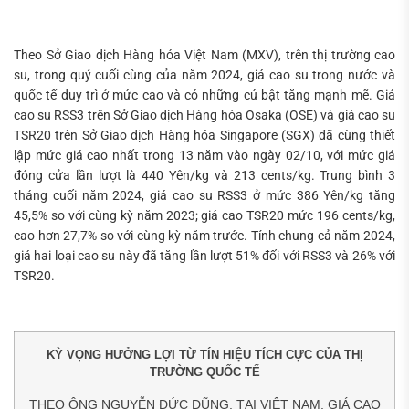
Theo Sở Giao dịch Hàng hóa Việt Nam (MXV), trên thị trường cao
su, trong quý cuối cùng của năm 2024, giá cao su trong nước và
quốc tế duy trì ở mức cao và có những cú bật tăng mạnh mẽ. Giá
cao su RSS3 trên Sở Giao dịch Hàng hóa Osaka (OSE) và giá cao su
TSR20 trên Sở Giao dịch Hàng hóa Singapore (SGX) đã cùng thiết
lập mức giá cao nhất trong 13 năm vào ngày 02/10, với mức giá
đóng cửa lần lượt là 440 Yên/kg và 213 cents/kg. Trung bình 3
tháng cuối năm 2024, giá cao su RSS3 ở mức 386 Yên/kg tăng
45,5% so với cùng kỳ năm 2023; giá cao TSR20 mức 196 cents/kg,
cao hơn 27,7% so với cùng kỳ năm trước. Tính chung cả năm 2024,
giá hai loại cao su này đã tăng lần lượt 51% đối với RSS3 và 26% với
TSR20.
KỲ VỌNG HƯỞNG LỢI TỪ TÍN HIỆU TÍCH CỰC CỦA THỊ
TRƯỜNG QUỐC TẾ
THEO ÔNG NGUYỄN ĐỨC DŨNG, TẠI VIỆT NAM, GIÁ CAO