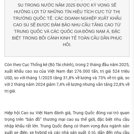
SU TRONG NƯỚC NĂM 2025 ĐƯỢC KỲ VỌNG SẼ
HƯỞNG LỢI TỪ NHỮNG TÍN HIỆU TÍCH CỰC TỪ THỊ
TRƯỜNG QUỐC TẾ. CÁC DOANH NGHIỆP XUẤT KHẨU
CAO SU SẼ ĐƯỢC ĐẢM BẢO NHU CẦU TĂNG CAO TỪ
TRUNG QUỐC VÀ CÁC QUỐC GIA ĐÔNG NAM Á, ĐẶC
BIỆT TRONG BỐI CẢNH KINH TẾ TOÀN CẦU DẦN PHỤC
HỒI.
Còn theo Cục Thống kê (Bộ Tài chính), trong 2 tháng đầu năm 2025,
xuất khẩu cao su của Việt Nam đạt 276.000 tấn, trị giá 524 triệu
USD, so với tháng 1/2025 tăng 31,8% về lượng và 73% về trị giá, so
với 2 tháng năm 2024 giảm 7,4% về lượng nhưng vẫn tăng 22,8% về
trị giá.
Hiệp hội Cao su Việt Nam đánh giá, Trung Quốc đóng vai trò quan
trọng trên “bản đồ” thương mại cao su thế giới, đặc biệt nhu cầu
nhập khẩu rất lớn. Trung Quốc đang có tham vọng đưa ngành sản
xuất xe điện, xe hybrid và các nhà sản xuất ô tô, dẫn đến nhu cầu