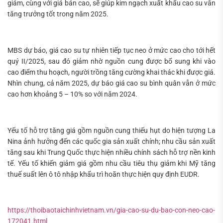
giảm, cùng với giá bán cao, sẽ giúp kim ngạch xuất khẩu cao su vẫn
tăng trưởng tốt trong năm 2025.
MBS dự báo, giá cao su tự nhiên tiếp tục neo ở mức cao cho tới hết
quý II/2025, sau đó giảm nhờ nguồn cung được bổ sung khi vào
cao điểm thu hoạch, người trồng tăng cường khai thác khi được giá.
Nhìn chung, cả năm 2025, dự báo giá cao su bình quân vẫn ở mức
cao hơn khoảng 5 – 10% so với năm 2024.
Yếu tố hỗ trợ tăng giá gồm nguồn cung thiếu hụt do hiện tượng La
Nina ảnh hưởng đến các quốc gia sản xuất chính; nhu cầu sản xuất
tăng sau khi Trung Quốc thực hiện nhiều chính sách hỗ trợ nền kinh
tế. Yếu tố khiến giảm giá gồm nhu cầu tiêu thụ giảm khi Mỹ tăng
thuế suất lên ô tô nhập khẩu trì hoãn thực hiện quy định EUDR.
https://thoibaotaichinhvietnam.vn/gia-cao-su-du-bao-con-neo-cao-
172041.html