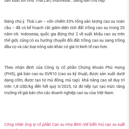
sản xuất lớn như Thái Lan, Indonesia… đang dần thu hẹp.
Đáng chú ý. Thái Lan – vốn chiếm 33% tổng sản lượng cao su toàn
cầu – đã có kế hoạch cắt giảm diện tích đất trồng cao su trong 20
năm tới. Indonesia, quốc gia đứng thứ 2 về xuất khẩu cao su trên
thế giới, cũng có xu hướng chuyển đổi đất trồng cao su sang trồng
dầu cọ và các loại nông sản khác có giá trị kinh tế cao hơn.
Theo nhận định của Công ty cổ phần Chứng khoán Phú Hưng
(PHS), giá bán cao su SVR10 (cao su kỹ thuật, được sản xuất dưới
dạng cốm, được tạo từ mủ đông, mủ tạp) khả năng cao sẽ duy trì
trên 1,8 USD/kg đến hết quý II/2025, từ đó tiếp tục tạo mức tăng
trưởng về giá bán cho các doanh nghiệp cao su của Việt Nam.
Công nhân ông ty cổ phần Cao su Hòa Bình chế biến mủ cao su xuất