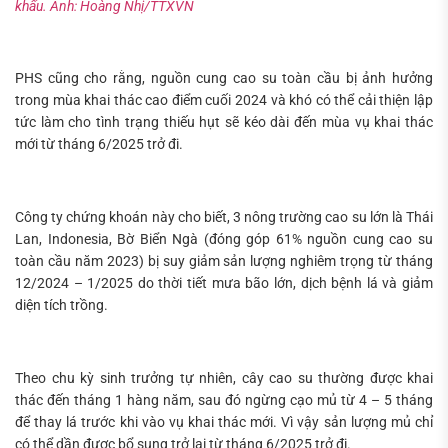
khẩu. Ảnh: Hoàng Nhị/TTXVN
PHS cũng cho rằng, nguồn cung cao su toàn cầu bị ảnh hưởng
trong mùa khai thác cao điểm cuối 2024 và khó có thể cải thiện lập
tức làm cho tình trạng thiếu hụt sẽ kéo dài đến mùa vụ khai thác
mới từ tháng 6/2025 trở đi.
Công ty chứng khoán này cho biết, 3 nông trường cao su lớn là Thái
Lan, Indonesia, Bờ Biển Ngà (đóng góp 61% nguồn cung cao su
toàn cầu năm 2023) bị suy giảm sản lượng nghiêm trọng từ tháng
12/2024 – 1/2025 do thời tiết mưa bão lớn, dịch bệnh lá và giảm
diện tích trồng.
Theo chu kỳ sinh trưởng tự nhiên, cây cao su thường được khai
thác đến tháng 1 hàng năm, sau đó ngừng cạo mủ từ 4 – 5 tháng
để thay lá trước khi vào vụ khai thác mới. Vì vậy sản lượng mủ chỉ
có thể dần được bổ sung trở lại từ tháng 6/2025 trở đi.