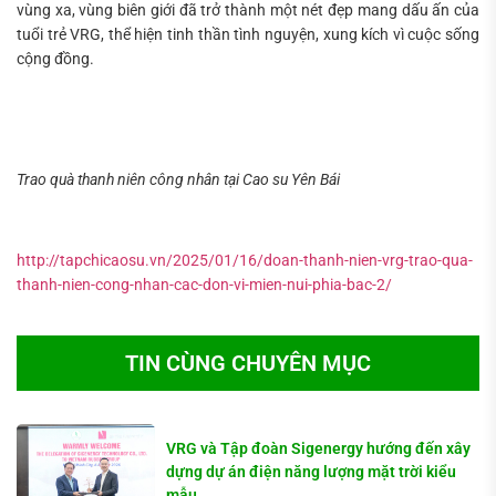
vùng xa, vùng biên giới đã trở thành một nét đẹp mang dấu ấn của
tuổi trẻ VRG, thể hiện tinh thần tình nguyện, xung kích vì cuộc sống
cộng đồng.
Trao quà thanh niên công nhân tại Cao su Yên Bái
http://tapchicaosu.vn/2025/01/16/doan-thanh-nien-vrg-trao-qua-
thanh-nien-cong-nhan-cac-don-vi-mien-nui-phia-bac-2/
TIN CÙNG CHUYÊN MỤC
VRG và Tập đoàn Sigenergy hướng đến xây
dựng dự án điện năng lượng mặt trời kiểu
mẫu