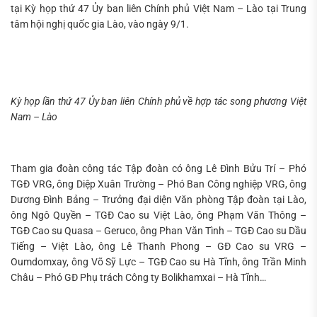
tại Kỳ họp thứ 47 Ủy ban liên Chính phủ Việt Nam – Lào tại Trung
tâm hội nghị quốc gia Lào, vào ngày 9/1.
Kỳ họp lần thứ 47 Ủy ban liên Chính phủ về hợp tác song phương Việt
Nam – Lào
Tham gia đoàn công tác Tập đoàn có ông Lê Đình Bửu Trí – Phó
TGĐ VRG, ông Diệp Xuân Trường – Phó Ban Công nghiệp VRG, ông
Dương Đình Bảng – Trưởng đại diện Văn phòng Tập đoàn tại Lào,
ông Ngô Quyền – TGĐ Cao su Việt Lào, ông Phạm Văn Thông –
TGĐ Cao su Quasa – Geruco, ông Phan Văn Tình – TGĐ Cao su Dầu
Tiếng – Việt Lào, ông Lê Thanh Phong – GĐ Cao su VRG –
Oumdomxay, ông Võ Sỹ Lực – TGĐ Cao su Hà Tĩnh, ông Trần Minh
Châu – Phó GĐ Phụ trách Công ty Bolikhamxai – Hà Tĩnh…