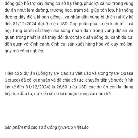
đóng góp hỗ trợ xây dựng cơ sở hạ tầng, phúc lợi xã hội trong vùng
dự án như: làm đường, trường học, trạm xá, giúp tôn lợp, hệ thống
đường dây điện, khoan giếng… và nhân dân vùng bị thiên tai lũy kế
đến 31/12/2024 đạt 9 triệu USD. Góp phần phát triển kinh tế – xã
hội, từng bước cải thiện đời sống nhân dân trong vùng dự án và
quan trọng nhất là đã thay đổi được tập quán sống du canh du cư,
dần quen với định canh, định cư, sản xuất hàng hóa với quy mô lớn,
quy mô công nghiệp.
Hiện có 2 dự án (Công ty CP Cao su Việt Lào và Công ty CP Quasa
Geruco) đã có lợi nhuận và đã chia cổ tức, chuyển tiền về nước (tính
lũy kế đến 31/12/2024) là 26,60 triệu USD; các dự án còn lại đang
tiếp tục đầu tư, dự kiến sẽ có lợi nhuận trong vài năm tới.
Sản phẩm mủ cao su ở Công ty CPCS Việt Lào