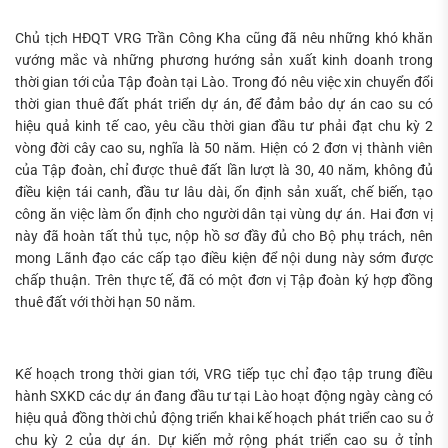
Chủ tịch HĐQT VRG Trần Công Kha cũng đã nêu những khó khăn
vướng mắc và những phương hướng sản xuất kinh doanh trong
thời gian tới của Tập đoàn tại Lào. Trong đó nêu việc xin chuyển đổi
thời gian thuê đất phát triển dự án, để đảm bảo dự án cao su có
hiệu quả kinh tế cao, yêu cầu thời gian đầu tư phải đạt chu kỳ 2
vòng đời cây cao su, nghĩa là 50 năm. Hiện có 2 đơn vị thành viên
của Tập đoàn, chỉ được thuê đất lần lượt là 30, 40 năm, không đủ
điều kiện tái canh, đầu tư lâu dài, ổn định sản xuất, chế biến, tạo
công ăn việc làm ổn định cho người dân tại vùng dự án. Hai đơn vị
này đã hoàn tất thủ tục, nộp hồ sơ đầy đủ cho Bộ phụ trách, nên
mong Lãnh đạo các cấp tạo điều kiện để nội dung này sớm được
chấp thuận. Trên thực tế, đã có một đơn vị Tập đoàn ký hợp đồng
thuê đất với thời hạn 50 năm.
Kế hoạch trong thời gian tới, VRG tiếp tục chỉ đạo tập trung điều
hành SXKD các dự án đang đầu tư tại Lào hoạt động ngày càng có
hiệu quả đồng thời chủ động triển khai kế hoạch phát triển cao su ở
chu kỳ 2 của dự án. Dự kiến mở rộng phát triển cao su ở tỉnh