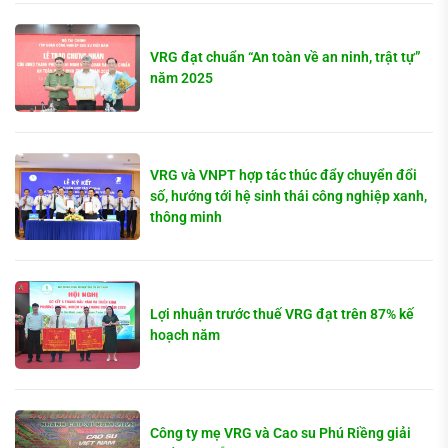
VRG đạt chuẩn “An toàn về an ninh, trật tự”
năm 2025
VRG và VNPT hợp tác thúc đẩy chuyển đổi
số, hướng tới hệ sinh thái công nghiệp xanh,
thông minh
Lợi nhuận trước thuế VRG đạt trên 87% kế
hoạch năm
Công ty mẹ VRG và Cao su Phú Riềng giải