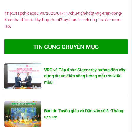
http://tapchicaosu.vn/2025/01/11/chu-tich-hdqt-vrg-tran-cong-
kha-phat-bieu-tai-ky-hop-thu-47-uy-ban-lien-chinh-phu-viet-nam-
lao/
TIN CÙNG CHUYÊN MỤC
VRG và Tập đoàn Sigenergy hướng đến xây
dựng dự án điện năng lượng mặt trời kiểu
mẫu
Bản tin Tuyên giáo và Dân vận số 5 -Tháng
8/2026