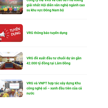
Công ty mẹ VRG và Cao su Phú Riềng
giải nhất Hội diễn văn nghệ ngành cao
su khu vực Đông Nam bộ
VRG thông báo tuyển dụng
VRG đề xuất đầu tư chuỗi dự án gần
42.000 tỷ đồng tại Lâm Đồng
VRG và VNPT hợp tác xây dựng Khu
công nghệ số – xanh đầu tiên của cả
nước