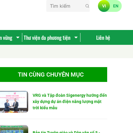
VI
EN
ền vững
Thư viện đa phương tiện
Liên hệ
TIN CÙNG CHUYÊN MỤC
VRG và Tập đoàn Sigenergy hướng đến
xây dựng dự án điện năng lượng mặt
trời kiểu mẫu
Bản tin Tuyên giáo và Dân vận số 5 -