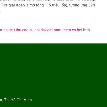
 Tire giai đoạn 3 mở rộng – 5 triệu lốp), tương ứng 39%
.
ung-tieu-thu-cao-su-noi-dia-viet-nam-them-co-hoi.htm
, Tp. Hồ Chí Minh.