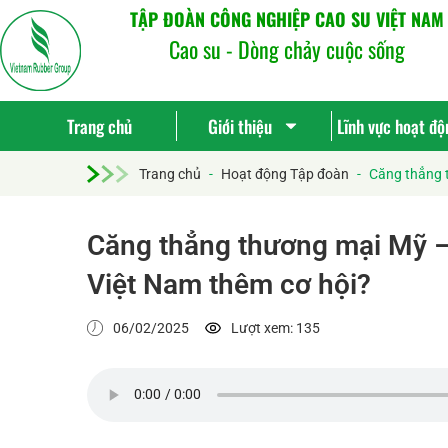
TẬP ĐOÀN CÔNG NGHIỆP CAO SU VIỆT NAM
Cao su - Dòng chảy cuộc sống
Trang chủ
Giới thiệu
Lĩnh vực hoạt độ
Trang chủ
-
Hoạt động Tập đoàn
-
Căng thẳng t
Căng thẳng thương mại Mỹ – 
Việt Nam thêm cơ hội?
06/02/2025
Lượt xem: 135