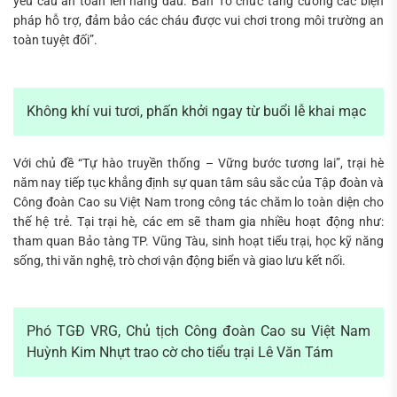
yêu cầu an toàn lên hàng đầu. Ban Tổ chức tăng cường các biện
pháp hỗ trợ, đảm bảo các cháu được vui chơi trong môi trường an
toàn tuyệt đối”.
Không khí vui tươi, phấn khởi ngay từ buổi lễ khai mạc
Với chủ đề “Tự hào truyền thống – Vững bước tương lai”, trại hè
năm nay tiếp tục khẳng định sự quan tâm sâu sắc của Tập đoàn và
Công đoàn Cao su Việt Nam trong công tác chăm lo toàn diện cho
thế hệ trẻ. Tại trại hè, các em sẽ tham gia nhiều hoạt động như:
tham quan Bảo tàng TP. Vũng Tàu, sinh hoạt tiểu trại, học kỹ năng
sống, thi văn nghệ, trò chơi vận động biển và giao lưu kết nối.
Phó TGĐ VRG, Chủ tịch Công đoàn Cao su Việt Nam
Huỳnh Kim Nhựt trao cờ cho tiểu trại Lê Văn Tám