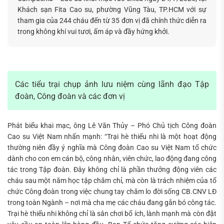
Khách sạn Fita Cao su, phường Vũng Tàu, TP.HCM với sự
tham gia của 244 cháu đến từ 35 đơn vị đã chính thức diễn ra
Tìm
trong không khí vui tươi, ấm áp và đầy hứng khởi.
kiếm...
Các tiểu trại chụp ảnh lưu niệm cùng lãnh đạo Tập
đoàn, Công đoàn và các đơn vị
Phát biểu khai mạc, ông Lê Văn Thủy – Phó Chủ tịch Công đoàn
Cao su Việt Nam nhấn mạnh: “Trại hè thiếu nhi là một hoạt động
thường niên đầy ý nghĩa mà Công đoàn Cao su Việt Nam tổ chức
dành cho con em cán bộ, công nhân, viên chức, lao động đang công
tác trong Tập đoàn. Đây không chỉ là phần thưởng động viên các
cháu sau một năm học tập chăm chỉ, mà còn là trách nhiệm của tổ
chức Công đoàn trong việc chung tay chăm lo đời sống CB.CNV LĐ
trong toàn Ngành – nơi mà cha mẹ các cháu đang gắn bó công tác.
Trại hè thiếu nhi không chỉ là sân chơi bổ ích, lành mạnh mà còn đặt