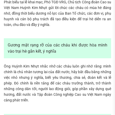
Phát biểu tại lễ khai mạc, Phó TGĐ VRG, Chủ tịch Công đoàn Cao su
Việt Nam Huỳnh Kim Nhựt gửi lời chúc các cháu có mùa hè đáng
nhớ, đồng thời biểu dương nỗ lực của Ban Tổ chức, các đơn vị, phụ
huynh và cán bộ phụ trách đã tạo điều kiện để trại hè diễn ra an
toàn, chu đáo và đầy ý nghĩa.
Gương mặt rạng rỡ của các cháu khi được hòa mình
vào trại hè gắn kết, ý nghĩa
Ông Huỳnh Kim Nhựt nhắc nhở các cháu luôn ghi nhớ rằng: mình
chính là chủ nhân tương lai của đất nước, hãy bắt đầu bằng những
việc nhỏ nhưng ý nghĩa, biết yêu thương, chia sẻ, đoàn kết và lễ
phép. Đó chính là nền tảng để các cháu trưởng thành, trở thành
những công dân tốt, người lao động giỏi, góp phần xây dựng quê
hương, đất nước và Tập đoàn Công nghiệp Cao su Việt Nam ngày
càng phát triển.