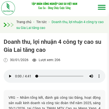
TẬP ĐOÀN CÔNG NGHIỆP CAO SU VIỆT NAM
Cao Su - Dòng Chảy Cuộc Sống
Trang chủ
-
Tin tức
-
Doanh thu, lợi nhuận 4 công ty cao
su Gia Lai tăng cao
Doanh thu, lợi nhuận 4 công ty cao su
Gia Lai tăng cao
30/01/2026
Lượt xem: 206
VRG – Nhằm tổng kết, đánh giá công tác Đảng, hoạt động
sản xuất kinh doanh và công tác đoàn thể năm 2025, sáng
30/1/2026, tại Công ty TNHH MTV Cao su Mang Yang, 4