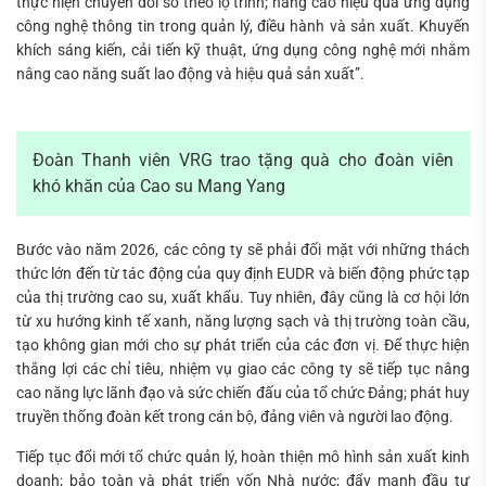
thực hiện chuyển đổi số theo lộ trình; nâng cao hiệu quả ứng dụng
công nghệ thông tin trong quản lý, điều hành và sản xuất. Khuyến
khích sáng kiến, cải tiến kỹ thuật, ứng dụng công nghệ mới nhằm
nâng cao năng suất lao động và hiệu quả sản xuất”.
Đoàn Thanh viên VRG trao tặng quà cho đoàn viên
khó khăn của Cao su Mang Yang
Bước vào năm 2026, các công ty sẽ phải đối mặt với những thách
thức lớn đến từ tác động của quy định EUDR và biến động phức tạp
của thị trường cao su, xuất khẩu. Tuy nhiên, đây cũng là cơ hội lớn
từ xu hướng kinh tế xanh, năng lượng sạch và thị trường toàn cầu,
tạo không gian mới cho sự phát triển của các đơn vị. Để thực hiện
thắng lợi các chỉ tiêu, nhiệm vụ giao các công ty sẽ tiếp tục nâng
cao năng lực lãnh đạo và sức chiến đấu của tổ chức Đảng; phát huy
truyền thống đoàn kết trong cán bộ, đảng viên và người lao động.
Tiếp tục đổi mới tổ chức quản lý, hoàn thiện mô hình sản xuất kinh
doanh; bảo toàn và phát triển vốn Nhà nước; đẩy mạnh đầu tư