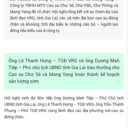
Công ty TNHH MTV Cao su Chư Sê, Chư Păh, Chư Prông và
Mang Yang đã tổ chức Hội nghị tổng kết với sự tham dự của
lãnh đạo VRG, tỉnh Gia Lai, các xã trên địa bàn cao su đứng
chân và khoảng 200 đại biểu là những cán bộ – người lao
động tiêu biểu của 4 công ty.
Ông Lê Thanh Hưng – TGĐ VRG và ông Dương Mah
Tiệp – Phó chủ tịch UBND tỉnh Gia Lai trao thưởng cho
Tìm
Cao su Chư Sê và Mang Yang hoàn thành kế hoạch
kiếm...
sản lượng sớm
Hội nghị vinh dự đón tiếp ông Dương Mah Tiệp – Phó Chủ tịch
UBND tỉnh Gia Lai, ông Lê Thanh Hưng – TGĐ VRG, ông Trần Thanh
Phụng – Phó TGĐ VRG cùng lãnh đạo các địa phương nơi cao su
đứng chân.