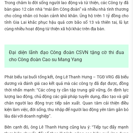
Trong chăm lo đời sống người lao động và từ thiện, các Công ty đã
bàn giao 12 căn nhà “mái ấm Công đoàn” và nhiều nhà tình thương
cho công nhân có hoàn cảnh khó khăn. Ủng hộ trên 1 tỷ đồng cho
tỉnh Gia Lai khắc phục hậu quả cơn bão số 13 và thiên tai, lũ lụt
cùng nhiều hoạt động từ thiện xã hội khác trên địa bàn.
Đại diện lãnh đạo Công đoàn CSVN tặng cờ thi đua
cho Công đoàn Cao su Mang Yang
Phát biểu tại buổi tổng kết, ông Lê Thanh Hưng – TGĐ VRG đã biểu
dương và đánh giá cao kết quả mà các công ty đã đạt được, đồng
thời nhấn mạnh: “Các công ty cần tập trung giữ vững, ổn định lực
lượng lao động, chủ động các giải pháp tuyển dụng, đào tạo và giữ
chân người lao động trực tiếp sản xuất. Quan tâm cải thiện điều
kiện làm việc, đời sống, thu nhập để người lao động yên tâm gắn bó
lâu dài với doanh nghiệp”.
Bên cạnh đó, ông Lê Thanh Hưng cũng lưu ý: “Tiếp tục đẩy mạnh