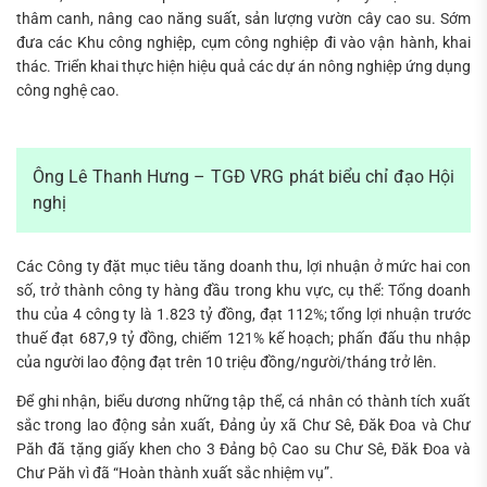
thâm canh, nâng cao năng suất, sản lượng vườn cây cao su. Sớm
đưa các Khu công nghiệp, cụm công nghiệp đi vào vận hành, khai
thác. Triển khai thực hiện hiệu quả các dự án nông nghiệp ứng dụng
công nghệ cao.
Ông Lê Thanh Hưng – TGĐ VRG phát biểu chỉ đạo Hội
nghị
Các Công ty đặt mục tiêu tăng doanh thu, lợi nhuận ở mức hai con
số, trở thành công ty hàng đầu trong khu vực, cụ thể: Tổng doanh
thu của 4 công ty là 1.823 tỷ đồng, đạt 112%; tổng lợi nhuận trước
thuế đạt 687,9 tỷ đồng, chiếm 121% kế hoạch; phấn đấu thu nhập
của người lao động đạt trên 10 triệu đồng/người/tháng trở lên.
Để ghi nhận, biểu dương những tập thể, cá nhân có thành tích xuất
sắc trong lao động sản xuất, Đảng ủy xã Chư Sê, Đăk Đoa và Chư
Păh đã tặng giấy khen cho 3 Đảng bộ Cao su Chư Sê, Đăk Đoa và
Chư Păh vì đã “Hoàn thành xuất sắc nhiệm vụ”.