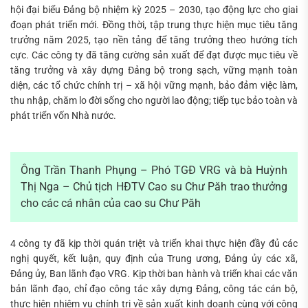
hội đại biểu Đảng bộ nhiệm kỳ 2025 – 2030, tạo động lực cho giai
đoạn phát triển mới. Đồng thời, tập trung thực hiện mục tiêu tăng
trưởng năm 2025, tạo nền tảng để tăng trưởng theo hướng tích
cực. Các công ty đã tăng cường sản xuất để đạt được mục tiêu về
tăng trưởng và xây dựng Đảng bộ trong sạch, vững mạnh toàn
diện, các tổ chức chính trị – xã hội vững mạnh, bảo đảm việc làm,
thu nhập, chăm lo đời sống cho người lao động; tiếp tục bảo toàn và
phát triển vốn Nhà nước.
Ông Trần Thanh Phụng – Phó TGĐ VRG và bà Huỳnh
Thị Nga – Chủ tịch HĐTV Cao su Chư Păh trao thưởng
cho các cá nhân của cao su Chư Păh
4 công ty đã kịp thời quán triệt và triển khai thực hiện đầy đủ các
nghị quyết, kết luận, quy định của Trung ương, Đảng ủy các xã,
Đảng ủy, Ban lãnh đạo VRG. Kịp thời ban hành và triển khai các văn
bản lãnh đạo, chỉ đạo công tác xây dựng Đảng, công tác cán bộ,
thực hiện nhiệm vụ chính trị về sản xuất kinh doanh cùng với công