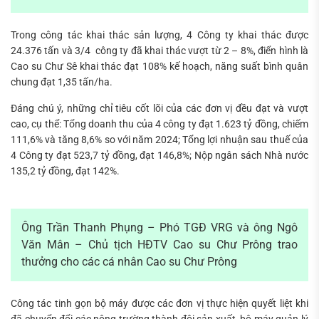
Trong công tác khai thác sản lượng, 4 Công ty khai thác được
24.376 tấn và 3/4 công ty đã khai thác vượt từ 2 – 8%, điển hình là
Cao su Chư Sê khai thác đạt 108% kế hoạch, năng suất bình quân
chung đạt 1,35 tấn/ha.
Đáng chú ý, những chỉ tiêu cốt lõi của các đơn vị đều đạt và vượt
cao, cụ thể: Tổng doanh thu của 4 công ty đạt 1.623 tỷ đồng, chiếm
111,6% và tăng 8,6% so với năm 2024; Tổng lợi nhuận sau thuế của
4 Công ty đạt 523,7 tỷ đồng, đạt 146,8%; Nộp ngân sách Nhà nước
135,2 tỷ đồng, đạt 142%.
Ông Trần Thanh Phụng – Phó TGĐ VRG và ông Ngô
Văn Mân – Chủ tịch HĐTV Cao su Chư Prông trao
thưởng cho các cá nhân Cao su Chư Prông
Công tác tinh gọn bộ máy được các đơn vị thực hiện quyết liệt khi
đã chuyển đổi các nông trường thành đội sản xuất, bộ máy quản lý