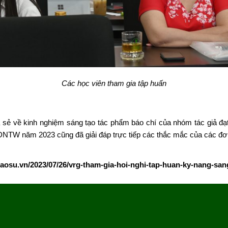
Các học viên tham gia tập huấn
sẻ về kinh nghiệm sáng tạo tác phẩm báo chí của nhóm tác giả đạt 
 DNTW năm 2023 cũng đã giải đáp trực tiếp các thắc mắc của các đơn
icaosu.vn/2023/07/26/vrg-tham-gia-hoi-nghi-tap-huan-ky-nang-sa