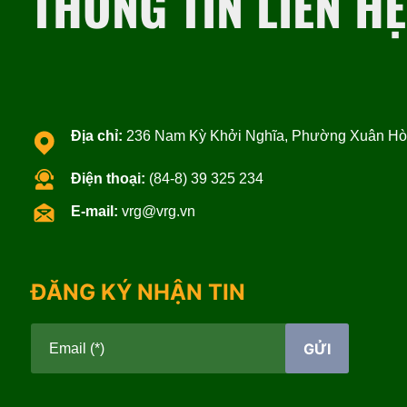
THÔNG TIN LIÊN HỆ
Địa chỉ:
236 Nam Kỳ Khởi Nghĩa, Phường Xuân Hòa
Điện thoại:
(84-8) 39 325 234
E-mail:
vrg@vrg.vn
ĐĂNG KÝ NHẬN TIN
GỬI
Email (*)