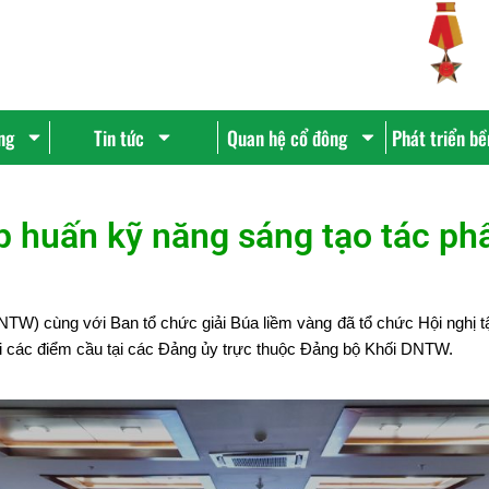
ng
Tin tức
Quan hệ cổ đông
Phát triển b
p huấn kỹ năng sáng tạo tác ph
W) cùng với Ban tổ chức giải Búa liềm vàng đã tổ chức Hội nghị t
i các điểm cầu tại các Đảng ủy trực thuộc Đảng bộ Khối DNTW.