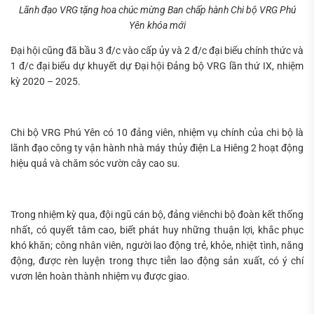
Tìm
Lãnh đạo VRG tặng hoa chúc mừng Ban chấp hành Chi bộ VRG Phú
Yên khóa mới
kiếm...
Đại hội cũng đã bầu 3 đ/c vào cấp ủy và 2 đ/c đại biểu chính thức và
1 đ/c đại biểu dự khuyết dự Đại hội Đảng bộ VRG lần thứ IX, nhiệm
kỳ 2020 – 2025.
Chi bộ VRG Phú Yên có 10 đảng viên, nhiệm vụ chính của chi bộ là
lãnh đạo công ty vận hành nhà máy thủy điện La Hiêng 2 hoạt động
hiệu quả và chăm sóc vườn cây cao su.
Trong nhiệm kỳ qua, đội ngũ cán bộ, đảng viênchi bộ đoàn kết thống
nhất, có quyết tâm cao, biết phát huy những thuận lợi, khắc phục
khó khăn; công nhân viên, người lao động trẻ, khỏe, nhiệt tình, năng
động, được rèn luyện trong thực tiễn lao động sản xuất, có ý chí
vươn lên hoàn thành nhiệm vụ được giao.