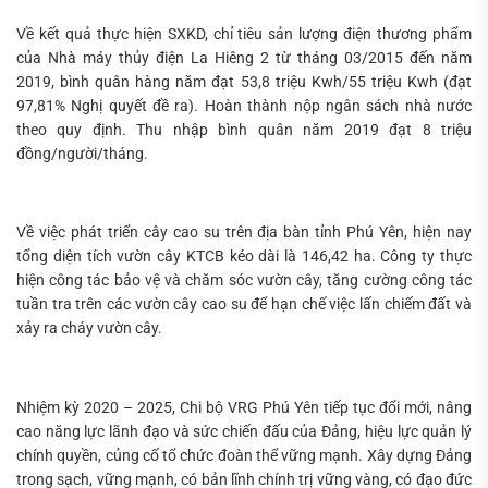
Về kết quả thực hiện SXKD, chỉ tiêu sản lượng điện thương phẩm
của Nhà máy thủy điện La Hiêng 2 từ tháng 03/2015 đến năm
2019, bình quân hàng năm đạt 53,8 triệu Kwh/55 triệu Kwh (đạt
97,81% Nghị quyết đề ra). Hoàn thành nộp ngân sách nhà nước
theo quy định. Thu nhập bình quân năm 2019 đạt 8 triệu
đồng/người/tháng.
Về việc phát triển cây cao su trên địa bàn tỉnh Phú Yên, hiện nay
tổng diện tích vườn cây KTCB kéo dài là 146,42 ha. Công ty thực
hiện công tác bảo vệ và chăm sóc vườn cây, tăng cường công tác
tuần tra trên các vườn cây cao su để hạn chế việc lấn chiếm đất và
xảy ra cháy vườn cây.
Nhiệm kỳ 2020 – 2025, Chi bộ VRG Phú Yên tiếp tục đổi mới, nâng
cao năng lực lãnh đạo và sức chiến đấu của Đảng, hiệu lực quản lý
chính quyền, củng cố tổ chức đoàn thể vững mạnh. Xây dựng Đảng
trong sạch, vững mạnh, có bản lĩnh chính trị vững vàng, có đạo đức