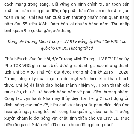
cách mạng trong sáng. Giữ vững an ninh chính trị, an toàn sản
xuất, an toàn trong phát điện, góp phần bảo đảm an ninh trật tự, an
toàn xã hội. Chỉ tiêu sản xuất điện thương phẩm bình quân hàng
năm đạt 55 triệu KWh. Đảm bảo lợi nhuận hàng năm. Thu nhập
bình quân 9 triệu đồng/người/tháng.
Đồng chí Trương Minh Trung – UV BTV Đảng ủy, Phó TGĐ VRG trao
quà cho UV BCH không tái cử
Phát biểu chỉ đạo Đại hội, đ/c Trương Minh Trung – UV BTV Đảng ủy,
Phó TGĐ VRG ghi nhận, biểu dương và đánh giá cao những thành
tích Chi bộ VRG Phú Yên đạt được trong nhiệm kỳ 2015 – 2020.
“Trong nhiệm kỳ qua, mặc dù đối mặt với nhiều khó khăn thách
thức. Chi bộ đã lãnh đạo hoàn thành nhiệm vụ. Hoàn thành các
mục tiêu, chỉ tiêu kế hoạch hàng năm về phát điện thương phẩm.
Công tác vận hành Nhà máy thủy điện La Hiêng 2 hoạt động ổn
định; nâng cao mức độ, hiệu quả và năng suất phát điện, đáp ứng
hiệu quả ngày càng tốt hơn công tác quản lý, điều hành. Thường
xuyên chăm lo đời sống vật chất, tinh thần cho CB.CNV LĐ, thực
hiện tốt quy chế dân chủ, đẩy mạnh hoạt động phong trào”.