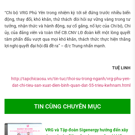
“Chi bộ VRG Phú Yên trong nhiệm kỳ tới sẽ đứng trước nhiều biến
động, thay đổi, khó khăn, thử thách đòi hỏi sự vững vàng trong tư
tưởng, nhận thức và hành động, sự cố gắng, nổ lực của Chi bộ, Chi
ủy, của đảng viên và toàn thể CB.CNV LĐ đoàn kết một lòng quyết
tâm phấn đấu vượt qua mọi khó khăn, thách thức thực hiện thắng
lợi nghị quyết đại hội đã đề ra” – đ/c Trung nhấn mạnh.
TUỆ LINH
http://tapchicaosu.vn/tin-tuc/thoi-su-trong-nganh/vrg-phu-yen-
dat-chi-tieu-san-xuat-dien-binh-quan-dat-55-trieu-kwhnam.html
TIN CÙNG CHUYÊN MỤC
VRG và Tập đoàn Sigenergy hướng đến xây