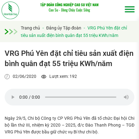
TẬP ĐOÀN CÔNG NGHIỆP CAO SU VIỆT NAM
Cao Su - Dòng Chảy Cuộc Sống
Trang chủ
-
Đảng ủy Tập đoàn
-
VRG Phú Yên đặt chỉ
tiêu sản xuất điện bình quân đạt 55 triệu KWh/năm
VRG Phú Yên đặt chỉ tiêu sản xuất điện
bình quân đạt 55 triệu KWh/năm
02/06/2020
Lượt xem: 192
Ngày 29/5, Chi bộ Công ty CP VRG Phú Yên đã tổ chức Đại hội Chi
bộ lần thứ III, nhiệm kỳ 2020 – 2025, đ/c Đào Thanh Phong – TGĐ
VRG Phú Yên được bầu giữ chức vụ Bí thư chi bộ.