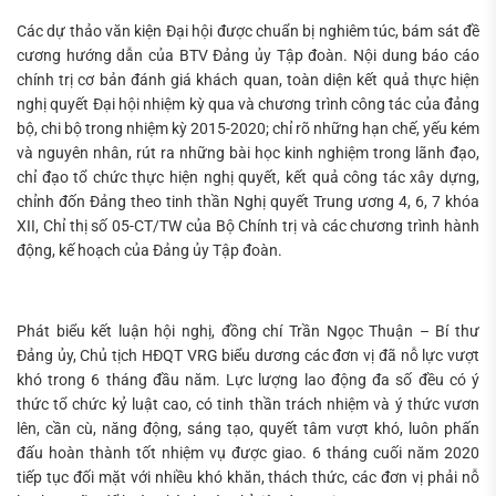
Các dự thảo văn kiện Đại hội được chuẩn bị nghiêm túc, bám sát đề
cương hướng dẫn của BTV Đảng ủy Tập đoàn. Nội dung báo cáo
chính trị cơ bản đánh giá khách quan, toàn diện kết quả thực hiện
nghị quyết Đại hội nhiệm kỳ qua và chương trình công tác của đảng
bộ, chi bộ trong nhiệm kỳ 2015-2020; chỉ rõ những hạn chế, yếu kém
và nguyên nhân, rút ra những bài học kinh nghiệm trong lãnh đạo,
chỉ đạo tổ chức thực hiện nghị quyết, kết quả công tác xây dựng,
chỉnh đốn Đảng theo tinh thần Nghị quyết Trung ương 4, 6, 7 khóa
XII, Chỉ thị số 05-CT/TW của Bộ Chính trị và các chương trình hành
động, kế hoạch của Đảng ủy Tập đoàn.
Phát biểu kết luận hội nghị, đồng chí Trần Ngọc Thuận – Bí thư
Đảng ủy, Chủ tịch HĐQT VRG biểu dương các đơn vị đã nỗ lực vượt
khó trong 6 tháng đầu năm. Lực lượng lao động đa số đều có ý
thức tổ chức kỷ luật cao, có tinh thần trách nhiệm và ý thức vươn
lên, cần cù, năng động, sáng tạo, quyết tâm vượt khó, luôn phấn
đấu hoàn thành tốt nhiệm vụ được giao. 6 tháng cuối năm 2020
tiếp tục đối mặt với nhiều khó khăn, thách thức, các đơn vị phải nỗ