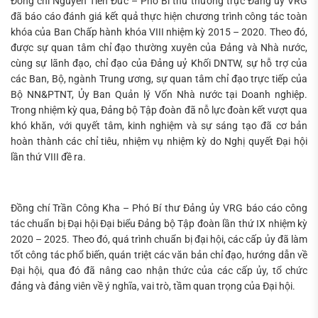
Đồng chí Nguyễn Tiến Đức – Phó Bí thư thường trực Đảng ủy VRG
đã báo cáo đánh giá kết quả thực hiện chương trình công tác toàn
khóa của Ban Chấp hành khóa VIII nhiệm kỳ 2015 – 2020. Theo đó,
được sự quan tâm chỉ đạo thường xuyên của Đảng và Nhà nước,
cùng sự lãnh đạo, chỉ đạo của Đảng uỷ Khối DNTW, sự hỗ trợ của
các Ban, Bộ, ngành Trung ương, sự quan tâm chỉ đạo trực tiếp của
Bộ NN&PTNT, Ủy Ban Quản lý Vốn Nhà nước tại Doanh nghiệp.
Trong nhiệm kỳ qua, Đảng bộ Tập đoàn đã nỗ lực đoàn kết vượt qua
khó khăn, với quyết tâm, kinh nghiệm và sự sáng tạo đã cơ bản
hoàn thành các chỉ tiêu, nhiệm vụ nhiệm kỳ do Nghị quyết Đại hội
lần thứ VIII đề ra.
Đồng chí Trần Công Kha – Phó Bí thư Đảng ủy VRG báo cáo công
tác chuẩn bị Đại hội Đại biểu Đảng bộ Tập đoàn lần thứ IX nhiệm kỳ
2020 – 2025. Theo đó, quá trình chuẩn bị đại hội, các cấp ủy đã làm
tốt công tác phổ biến, quán triệt các văn bản chỉ đạo, hướng dẫn về
Đại hội, qua đó đã nâng cao nhận thức của các cấp ủy, tổ chức
đảng và đảng viên về ý nghĩa, vai trò, tầm quan trọng của Đại hội.