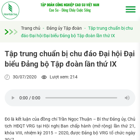
TẬP ĐOÀN CÔNG NGHIỆP CAO SU VIỆT NAM
Cao Su - Dòng Chảy Cuộc Sống
Trang chủ
-
Đảng ủy Tập đoàn
-
Tập trung chuẩn bị chu
đáo Đại hội Đại biểu Đảng bộ Tập đoàn lần thứ IX
Tập trung chuẩn bị chu đáo Đại hội Đại
biểu Đảng bộ Tập đoàn lần thứ IX
30/07/2020
Lượt xem: 214
Đó là kết luận của đồng chí Trần Ngọc Thuận – Bí thư Đảng ủy, Chủ
tịch HĐQT VRG tại Hội nghị Ban chấp hành (mở rộng) lần thứ 21,
khóa VIII, nhiệm kỳ 2015 – 2020, được Đảng bộ VRG tổ chức ngày
30/7.