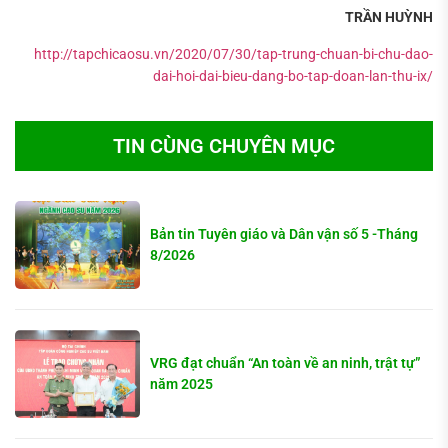
TRẦN HUỲNH
http://tapchicaosu.vn/2020/07/30/tap-trung-chuan-bi-chu-dao-
dai-hoi-dai-bieu-dang-bo-tap-doan-lan-thu-ix/
TIN CÙNG CHUYÊN MỤC
Bản tin Tuyên giáo và Dân vận số 5 -Tháng
8/2026
VRG đạt chuẩn “An toàn về an ninh, trật tự”
năm 2025