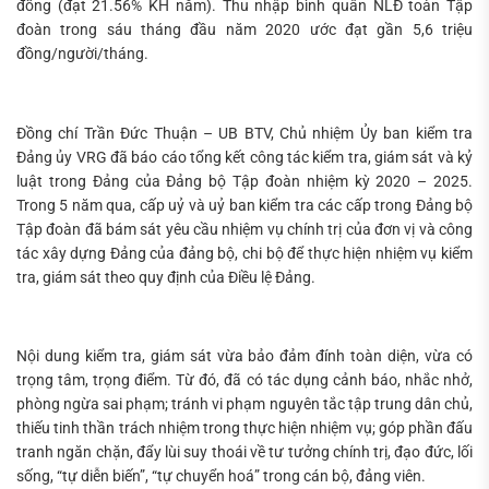
đồng (đạt 21.56% KH năm). Thu nhập bình quân NLĐ toàn Tập
đoàn trong sáu tháng đầu năm 2020 ước đạt gần 5,6 triệu
đồng/người/tháng.
Đồng chí Trần Đức Thuận – UB BTV, Chủ nhiệm Ủy ban kiểm tra
Đảng ủy VRG đã báo cáo tổng kết công tác kiểm tra, giám sát và kỷ
luật trong Đảng của Đảng bộ Tập đoàn nhiệm kỳ 2020 – 2025.
Trong 5 năm qua, cấp uỷ và uỷ ban kiểm tra các cấp trong Đảng bộ
Tập đoàn đã bám sát yêu cầu nhiệm vụ chính trị của đơn vị và công
tác xây dựng Đảng của đảng bộ, chi bộ để thực hiện nhiệm vụ kiểm
tra, giám sát theo quy định của Điều lệ Đảng.
Nội dung kiểm tra, giám sát vừa bảo đảm đính toàn diện, vừa có
trọng tâm, trọng điểm. Từ đó, đã có tác dụng cảnh báo, nhắc nhở,
phòng ngừa sai phạm; tránh vi phạm nguyên tắc tập trung dân chủ,
thiếu tinh thần trách nhiệm trong thực hiện nhiệm vụ; góp phần đấu
tranh ngăn chặn, đẩy lùi suy thoái về tư tưởng chính trị, đạo đức, lối
sống, “tự diễn biến”, “tự chuyển hoá” trong cán bộ, đảng viên.