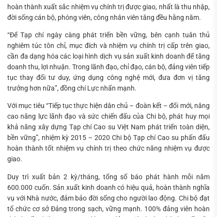
hoàn thành xuất sắc nhiệm vụ chính trị được giao, nhất là thu nhập,
đời sống cán bộ, phóng viên, công nhân viên tăng đều hằng năm.
“Để Tạp chí ngày càng phát triển bền vững, bên cạnh tuân thủ
nghiêm túc tôn chỉ, mục đích và nhiệm vụ chính trị cấp trên giao,
cần đa dạng hóa các loại hình dịch vụ sản xuất kinh doanh để tăng
doanh thu, lợi nhuận. Trong lãnh đạo, chỉ đạo, cán bộ, đảng viên tiếp
tục thay đổi tư duy, ứng dụng công nghệ mới, đưa đơn vị tăng
trưởng hơn nữa”, đồng chí Lực nhấn mạnh.
Với mục tiêu “Tiếp tục thực hiện dân chủ – đoàn kết – đổi mới, nâng
cao năng lực lãnh đạo và sức chiến đấu của Chi bộ, phát huy mọi
khả năng xây dựng Tạp chí Cao su Việt Nam phát triển toàn diện,
bền vững”, nhiệm kỳ 2015 – 2020 Chi bộ Tạp chí Cao su phấn đấu
hoàn thành tốt nhiệm vụ chính trị theo chức năng nhiệm vụ được
giao.
Duy trì xuất bản 2 kỳ/tháng, tổng số báo phát hành mỗi năm
600.000 cuốn. Sản xuất kinh doanh có hiệu quả, hoàn thành nghĩa
vụ với Nhà nước, đảm bảo đời sống cho người lao động. Chi bộ đạt
tổ chức cơ sở Đảng trong sạch, vững mạnh. 100% đảng viên hoàn