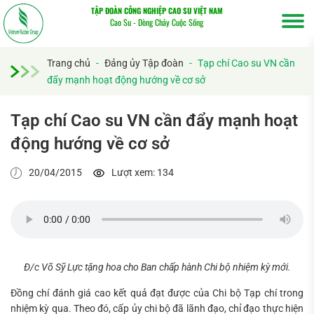
TẬP ĐOÀN CÔNG NGHIỆP CAO SU VIỆT NAM
Cao Su - Dòng Chảy Cuộc Sống
Trang chủ
-
Đảng ủy Tập đoàn
-
Tạp chí Cao su VN cần
đẩy mạnh hoạt động hướng về cơ sở
Tạp chí Cao su VN cần đẩy mạnh hoạt
động hướng về cơ sở
20/04/2015
Lượt xem: 134
Tìm
kiếm...
Đ/c Võ Sỹ Lực tặng hoa cho Ban chấp hành Chi bộ nhiệm kỳ mới.
Đồng chí đánh giá cao kết quả đạt được của Chi bộ Tạp chí trong
nhiệm kỳ qua. Theo đó, cấp ủy chi bộ đã lãnh đạo, chỉ đạo thực hiện