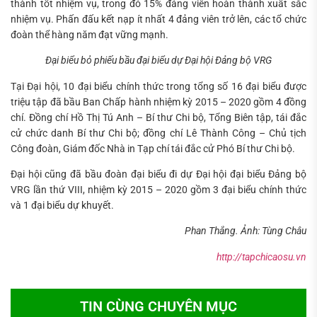
thành tốt nhiệm vụ, trong đó 15% đảng viên hoàn thành xuất sắc
nhiệm vụ. Phấn đấu kết nạp ít nhất 4 đảng viên trở lên, các tổ chức
đoàn thể hàng năm đạt vững mạnh.
Đại biểu bỏ phiếu bầu đại biểu dự Đại hội Đảng bộ VRG
Tại Đại hội, 10 đại biểu chính thức trong tổng số 16 đại biểu được
triệu tập đã bầu Ban Chấp hành nhiệm kỳ 2015 – 2020 gồm 4 đồng
chí. Đồng chí Hồ Thị Tú Anh – Bí thư Chi bộ, Tổng Biên tập, tái đắc
cử chức danh Bí thư Chi bộ; đồng chí Lê Thành Công – Chủ tịch
Công đoàn, Giám đốc Nhà in Tạp chí tái đắc cử Phó Bí thư Chi bộ.
Đại hội cũng đã bầu đoàn đại biểu đi dự Đại hội đại biểu Đảng bộ
VRG lần thứ VIII, nhiệm kỳ 2015 – 2020 gồm 3 đại biểu chính thức
và 1 đại biểu dự khuyết.
Phan Thắng. Ảnh: Tùng Châu
http://tapchicaosu.vn
TIN CÙNG CHUYÊN MỤC