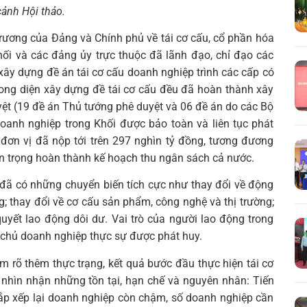
ảnh Hội thảo.
 trương của Đảng và Chính phủ về tái cơ cấu, cổ phần hóa
ối và các đảng ủy trực thuộc đã lãnh đạo, chỉ đạo các
 xây dựng đề án tái cơ cấu doanh nghiệp trình các cấp có
rong diện xây dựng đề tái cơ cấu đều đã hoàn thành xây
yệt (19 đề án Thủ tướng phê duyệt và 06 đề án do các Bộ
oanh nghiệp trong Khối được bảo toàn và liên tục phát
Tìm
 đơn vị đã nộp tới trên 297 nghìn tỷ đồng, tương đương
kiếm...
n trọng hoàn thành kế hoạch thu ngân sách cả nước.
 đã có những chuyển biến tích cực như thay đổi về động
; thay đổi về cơ cấu sản phẩm, công nghệ và thị trường;
quyết lao động dôi dư. Vai trò của người lao động trong
chủ doanh nghiệp thực sự được phát huy.
làm rõ thêm thực trạng, kết quả bước đầu thực hiện tái cơ
 nhìn nhận những tồn tại, hạn chế và nguyên nhân: Tiến
 sắp xếp lại doanh nghiệp còn chậm, số doanh nghiệp cần