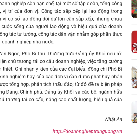
doanh nghiệp còn hạn chế, tại một số tập đoàn, tổng công
 vị trí của đơn vị. Công tác sắp xếp lại lao động trong
 vị có số lao động dôi dư lớn cần sắp xếp, nhưng chưa
 cuộc sống của người lao động và hiệu quả của doanh
công tác tư tưởng, công tác dân vận nhằm góp phần thực
óa doanh nghiệp nhà nước.
 Văn Ngọc, Phó Bí thư Thường trực Đảng ủy Khối nêu rõ:
iện chủ trương tái cơ cấu doanh nghiệp, việc tăng cường
 thiết. Ghi nhận ý kiến của các đại biểu, đồng chí Phó Bí
kinh nghiệm hay của các đơn vị cần được phát huy nhân
ợc tổng hợp, phân tích thấu đáo; từ đó đề ra biện pháp
ương Đảng, Chính phủ, Đảng ủy Khối và các bộ, ngành hữu
hủ trương tái cơ cấu, nâng cao chất lượng, hiệu quả của
Nhật An
http://doanhnghieptrunguong.vn