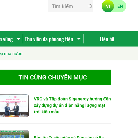
VI
EN
ền vững
Thư viện đa phương tiện
Liên hệ
iệp nhà nước
TIN CÙNG CHUYÊN MỤC
VRG và Tập đoàn Sigenergy hướng đến
xây dựng dự án điện năng lượng mặt
trời kiểu mẫu
Bản tin Tuyên giáo và Dân vận số 5 -