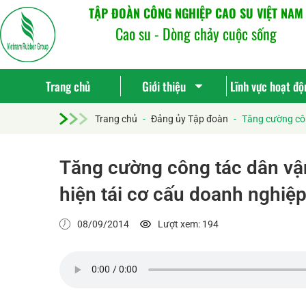
TẬP ĐOÀN CÔNG NGHIỆP CAO SU VIỆT NAM
Cao su - Dòng chảy cuộc sống
Trang chủ
Giới thiệu
Lĩnh vực hoạt độ
Trang chủ
-
Đảng ủy Tập đoàn
-
Tăng cường côn
Tăng cường công tác dân vận
hiện tái cơ cấu doanh nghiệ
08/09/2014
Lượt xem: 194