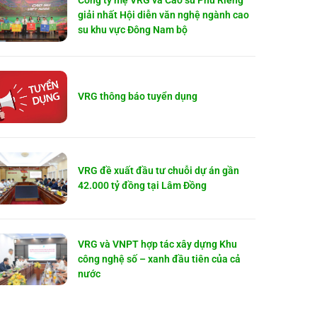
Công ty mẹ VRG và Cao su Phú Riềng
giải nhất Hội diễn văn nghệ ngành cao
su khu vực Đông Nam bộ
VRG thông báo tuyển dụng
VRG đề xuất đầu tư chuỗi dự án gần
42.000 tỷ đồng tại Lâm Đồng
VRG và VNPT hợp tác xây dựng Khu
công nghệ số – xanh đầu tiên của cả
nước