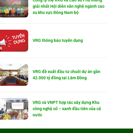
Công ty mẹ VRG và Cao su Phú Riềng
giải nhất Hội diễn văn nghệ ngành cao
su khu vực Đông Nam bộ
VRG thông báo tuyển dụng
VRG đề xuất đầu tư chuỗi dự án gần
42.000 tỷ đồng tại Lâm Đồng
VRG và VNPT hợp tác xây dựng Khu
công nghệ số – xanh đầu tiên của cả
nước