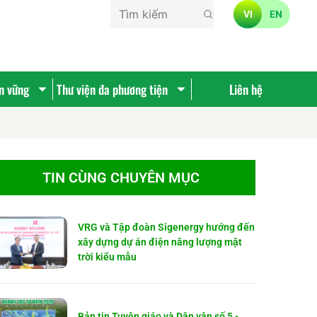
VI
EN
ền vững
Thư viện đa phương tiện
Liên hệ
TIN CÙNG CHUYÊN MỤC
VRG và Tập đoàn Sigenergy hướng đến
xây dựng dự án điện năng lượng mặt
trời kiểu mẫu
Bản tin Tuyên giáo và Dân vận số 5 -