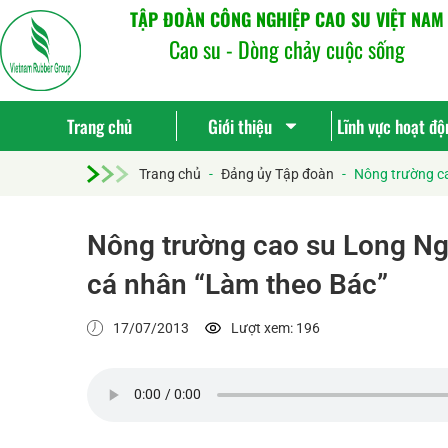
TẬP ĐOÀN CÔNG NGHIỆP CAO SU VIỆT NAM
Cao su - Dòng chảy cuộc sống
Trang chủ
Giới thiệu
Lĩnh vực hoạt độ
Trang chủ
-
Đảng ủy Tập đoàn
-
Nông trường ca
Nông trường cao su Long Ng
cá nhân “Làm theo Bác”
17/07/2013
Lượt xem: 196