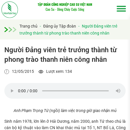
TẬP ĐOÀN CÔNG NGHIỆP CAO SU VIỆT NAM
Cao Su - Dòng Chảy Cuộc Sống
Trang chủ
-
Đảng ủy Tập đoàn
-
Người Đảng viên trẻ
trưởng thành từ phong trào thanh niên công nhân
Người Đảng viên trẻ trưởng thành từ
phong trào thanh niên công nhân
12/05/2015
Lượt xem: 134
Tìm
Anh Phạm Trọng Tứ (ngồi) làm việc trong giờ giao nhận mủ
kiếm...
Sinh năm 1978, lớn lên ở Hải Dương, năm 2000, anh Tứ theo chú là
cán bộ kỹ thuật vào làm CN khai thác mủ tại Tổ 1, NT Bố Lá, Công