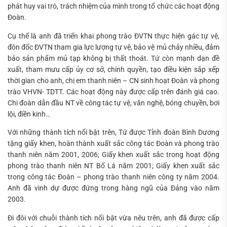
phát huy vai trò, trách nhiệm của mình trong tổ chức các hoạt động
Đoàn.
Cụ thể là anh đã triển khai phong trào ĐVTN thực hiện gác tự vệ,
đôn đốc ĐVTN tham gia lực lượng tự vệ, bảo vệ mủ chảy nhiều, đảm
bảo sản phẩm mủ tạp không bị thất thoát. Tứ còn mạnh dạn đề
xuất, tham mưu cấp ủy cơ sở, chính quyền, tạo điều kiện sắp xếp
thời gian cho anh, chị em thanh niên – CN sinh hoạt Đoàn và phong
trào VHVN- TDTT. Các hoạt động này được cấp trên đánh giá cao.
Chi đoàn dẫn đầu NT về công tác tự vệ, văn nghệ, bóng chuyền, bơi
lội, điền kinh…
Với những thành tích nổi bật trên, Tứ được Tỉnh đoàn Bình Dương
tặng giấy khen, hoàn thành xuất sắc công tác Đoàn và phong trào
thanh niên năm 2001, 2006; Giấy khen xuất sắc trong hoạt động
phong trào thanh niên NT Bố Lá năm 2001; Giấy khen xuất sắc
trong công tác Đoàn – phong trào thanh niên công ty năm 2004.
Anh đã vinh dự được đứng trong hàng ngũ của Đảng vào năm
2003.
Đi đôi với chuỗi thành tích nổi bật vừa nêu trên, anh đã được cấp