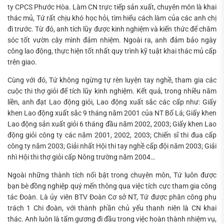
ty CPCS Phước Hòa. Làm CN trực tiếp sản xuất, chuyên môn là khai
thác mủ, Tứ rất chịu khó học hỏi, tìm hiểu cách làm của các anh chị
đi trước. Từ đó, anh tích lũy được kinh nghiệm và kiến thức để chăm
sóc tốt vườn cây mình đảm nhiệm. Ngoài ra, anh đảm bảo ngày
công lao động, thực hiện tốt nhất quy trình kỹ tuật khai thác mủ cấp
trên giao.
Cùng với đó, Tứ không ngừng tự rèn luyện tay nghề, tham gia các
cuộc thi thợ giỏi để tích lũy kinh nghiệm. Kết quả, trong nhiều năm
liền, anh đạt Lao động giỏi, Lao động xuất sắc các cấp như: Giấy
khen Lao động xuất sắc 9 tháng năm 2001 của NT Bố Lá; Giấy khen
Lao động sản xuất giỏi 6 tháng đầu năm 2002, 2003; Giấy khen Lao
động giỏi công ty các năm 2001, 2002, 2003; Chiến sĩ thi đua cấp
công ty năm 2003; Giải nhất Hội thi tay nghề cấp đội năm 2003; Giải
nhì Hội thi thợ giỏi cấp Nông trường năm 2004…
Ngoài những thành tích nổi bật trong chuyên môn, Tứ luôn được
bạn bè đồng nghiệp quý mến thông qua việc tích cực tham gia công
tác Đoàn. Là ủy viên BTV Đoàn Cơ sở NT, Tứ được phân công phụ
trách 1 Chi đoàn, với thành phần chủ yếu thanh niên là CN khai
thác. Anh luôn là tấm gương đi đầu trong việc hoàn thành nhiệm vụ,