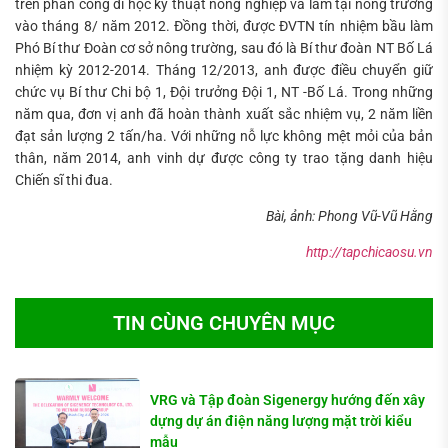
trên phân công đi học kỹ thuật nông nghiệp và làm tại nông trường
vào tháng 8/ năm 2012. Đồng thời, được ĐVTN tín nhiệm bầu làm
Phó Bí thư Đoàn cơ sở nông trường, sau đó là Bí thư đoàn NT Bố Lá
nhiệm kỳ 2012-2014. Tháng 12/2013, anh được điều chuyển giữ
chức vụ Bí thư Chi bộ 1, Đội trưởng Đội 1, NT -Bố Lá. Trong những
năm qua, đơn vị anh đã hoàn thành xuất sắc nhiệm vụ, 2 năm liền
đạt sản lượng 2 tấn/ha. Với những nỗ lực không mệt mỏi của bản
thân, năm 2014, anh vinh dự được công ty trao tặng danh hiệu
Chiến sĩ thi đua.
Bài, ảnh: Phong Vũ-Vũ Hằng
http://tapchicaosu.vn
TIN CÙNG CHUYÊN MỤC
VRG và Tập đoàn Sigenergy hướng đến xây
dựng dự án điện năng lượng mặt trời kiểu
mẫu