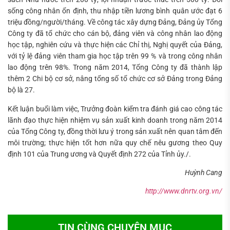
sống công nhân ổn định, thu nhập tiền lương bình quân ước đạt 6
triệu đồng/người/tháng. Về công tác xây dựng Đảng, Đảng ủy Tổng
Công ty đã tổ chức cho cán bộ, đảng viên và công nhân lao động
học tập, nghiên cứu và thực hiện các Chỉ thị, Nghị quyết của Đảng,
với tỷ lệ đảng viên tham gia học tập trên 99 % và trong công nhân
lao động trên 98%. Trong năm 2014, Tổng Công ty đã thành lập
thêm 2 Chi bộ cơ sở, nâng tổng số tổ chức cơ sở Đảng trong Đảng
bộ là 27.
Kết luận buổi làm việc, Trưởng đoàn kiểm tra đánh giá cao công tác
lãnh đạo thực hiện nhiệm vụ sản xuất kinh doanh trong năm 2014
của Tổng Công ty, đồng thời lưu ý trong sản xuất nên quan tâm đến
môi trường; thực hiện tốt hơn nữa quy chế nêu gương theo Quy
định 101 của Trung ương và Quyết định 272 của Tỉnh ủy./.
Huỳnh Cang
http://www.dnrtv.org.vn/
TIN CÙNG CHUYÊN MỤC