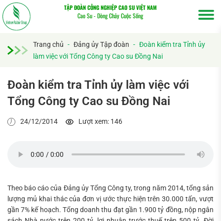
TẬP ĐOÀN CÔNG NGHIỆP CAO SU VIỆT NAM
Cao Su - Dòng Chảy Cuộc Sống
Trang chủ
-
Đảng ủy Tập đoàn
-
Đoàn kiểm tra Tỉnh ủy
làm việc với Tổng Công ty Cao su Đồng Nai
Đoàn kiểm tra Tỉnh ủy làm việc với
Tổng Công ty Cao su Đồng Nai
24/12/2014
Lượt xem: 146
Tìm
kiếm...
Theo báo cáo của Đảng ủy Tổng Công ty, trong năm 2014, tổng sản
lượng mủ khai thác của đơn vị ước thực hiện trên 30.000 tấn, vượt
gần 7% kế hoạch. Tổng doanh thu đạt gần 1.900 tỷ đồng, nộp ngân
sách Nhà nước trên 200 tỷ, lợi nhuận trước thuế trên 500 tỷ. Đời