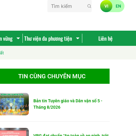
VI
EN
ền vững
Thư viện đa phương tiện
Liên hệ
ất
TIN CÙNG CHUYÊN MỤC
Bản tin Tuyên giáo và Dân vận số 5 -
Tháng 8/2026
VRG đạt chuẩn “An toàn về an ninh, trật