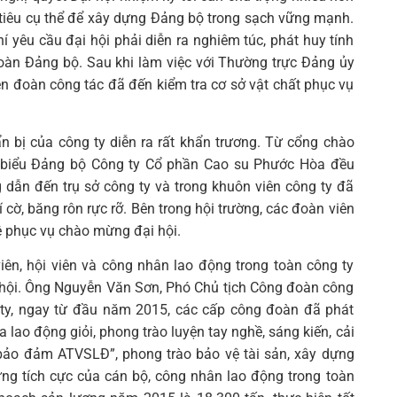
tiêu cụ thể để xây dựng Đảng bộ trong sạch vững mạnh.
í yêu cầu đại hội phải diễn ra nghiêm túc, phát huy tính
toàn Đảng bộ. Sau khi làm việc với Thường trực Đảng ủy
n đoàn công tác đã đến kiểm tra cơ sở vật chất phục vụ
n bị của công ty diễn ra rất khẩn trương. Từ cổng chào
đại biểu Đảng bộ Công ty Cổ phần Cao su Phước Hòa đều
 dẫn đến trụ sở công ty và trong khuôn viên công ty đã
 cờ, băng rôn rực rỡ. Bên trong hội trường, các đoàn viên
ệ phục vụ chào mừng đại hội.
iên, hội viên và công nhân lao động trong toàn công ty
i hội. Ông Nguyễn Văn Sơn, Phó Chủ tịch Công đoàn công
 ty, ngay từ đầu năm 2015, các cấp công đoàn đã phát
 lao động giỏi, phong trào luyện tay nghề, sáng kiến, cải
– bảo đảm ATVSLĐ”, phong trào bảo vệ tài sản, xây dựng
ng tích cực của cán bộ, công nhân lao động trong toàn