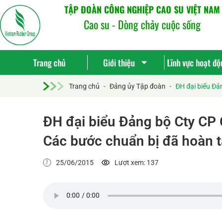
TẬP ĐOÀN CÔNG NGHIỆP CAO SU VIỆT NAM
Cao su - Dòng chảy cuộc sống
Trang chủ
Giới thiệu
Lĩnh vực hoạt độ
Trang chủ
-
Đảng ủy Tập đoàn
-
ĐH đại biểu Đả
ĐH đại biểu Đảng bộ Cty CP
Các bước chuẩn bị đã hoàn t
25/06/2015
Lượt xem: 137