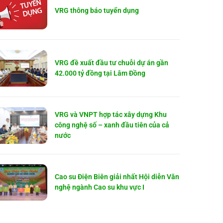
VRG thông báo tuyển dụng
VRG đề xuất đầu tư chuỗi dự án gần
42.000 tỷ đồng tại Lâm Đồng
VRG và VNPT hợp tác xây dựng Khu
công nghệ số – xanh đầu tiên của cả
nước
Cao su Điện Biên giải nhất Hội diễn Văn
nghệ ngành Cao su khu vực I