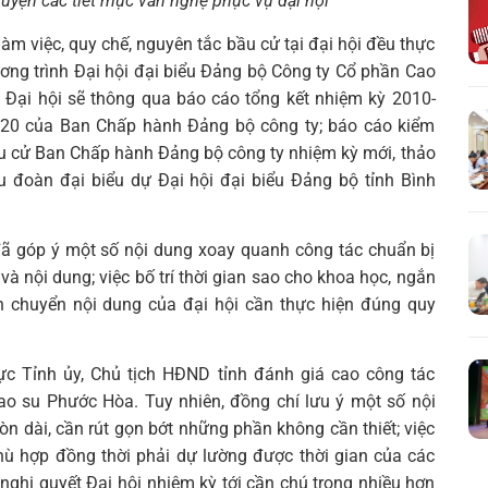
luyện các tiết mục văn nghệ phục vụ đại hội
 làm việc, quy chế, nguyên tắc bầu cử tại đại hội đều thực
ương trình Đại hội đại biểu Đảng bộ Công ty Cổ phần Cao
. Đại hội sẽ thông qua báo cáo tổng kết nhiệm kỳ 2010-
20 của Ban Chấp hành Đảng bộ công ty; báo cáo kiểm
u cử Ban Chấp hành Đảng bộ công ty nhiệm kỳ mới, thảo
ầu đoàn đại biểu dự Đại hội đại biểu Đảng bộ tỉnh Bình
đã góp ý một số nội dung xoay quanh công tác chuẩn bị
và nội dung; việc bố trí thời gian sao cho khoa học, ngắn
 chuyển nội dung của đại hội cần thực hiện đúng quy
c Tỉnh ủy, Chủ tịch HĐND tỉnh đánh giá cao công tác
ao su Phước Hòa. Tuy nhiên, đồng chí lưu ý một số nội
òn dài, cần rút gọn bớt những phần không cần thiết; việc
 phù hợp đồng thời phải dự lường được thời gian của các
nghị quyết Đại hội nhiệm kỳ tới cần chú trọng nhiều hơn