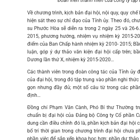
Đoàn viên thanh niên của công ty tập 
Về chương trình, kịch bản đại hội, nội quy, quy chế
hiện sát theo sự chỉ đạo của Tỉnh ủy. Theo đó, ch
su Phước Hòa sẽ diễn ra trong 2 ngày 25 và 26-6
2015, phương hướng, nhiệm vụ nhiệm kỳ 2015-20
điểm của Ban Chấp hành nhiệm kỳ 2010- 2015; Bầ
luận, góp ý dự thảo văn kiện đại hội cấp trên; b
Dương lần thứ X, nhiệm kỳ 2015-2020…
Các thành viên trong đoàn công tác của Tỉnh ủy 
của đại hội, trong đó tập trung vào phần nghi thức 
gọn nhưng đầy đủ; một số câu từ trong các phần
định…
Đồng chí Phạm Văn Cành, Phó Bí thư Thường trự
chuẩn bị đại hội của Đảng bộ Công ty Cổ phần C
dung cần điều chỉnh đó là, phần kịch bản đại hội c
bố trí thời gian trong chương trình đại hội chưa
phần việc để sắp xếp khoa học hơn; phần dự thảo 