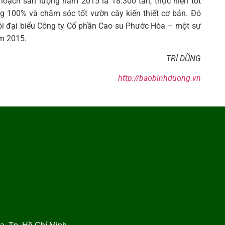
hoạch sản lượng năm 2015 là 18.300 tấn, thực hiện tốt
ng 100% và chăm sóc tốt vườn cây kiến thiết cơ bản. Đó
hội đại biểu Công ty Cổ phần Cao su Phước Hòa – một sự
ăm 2015.
TRÍ DŨNG
http://baobinhduong.vn