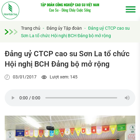
TẬP ĐOÀN CÔNG NGHIỆP CAO SU VIỆT NAM
Cao Su - Dòng Chảy Cuộc Sống
Trang chủ
-
Đảng ủy Tập đoàn
-
Đảng uỷ CTCP cao su
Sơn La tổ chức Hội nghị BCH Đảng bộ mở rộng
Đảng uỷ CTCP cao su Sơn La tổ chức
Hội nghị BCH Đảng bộ mở rộng
03/01/2017
Lượt xem: 145
Tìm
kiếm...