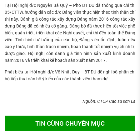
Tại Hội nghị đ/c Nguyễn Bá Quý – Phó BT ĐU đã thông qua chỉ thị
05/CTTW, hướng dẫn các đ/c Đảng viên thực hiện theo tinh thần chỉ
thị này. Đánh giá công tác xây dựng Đảng năm 2016 công tác xây
dựng Đảng đã có nhiều cố gắng. Đảng bộ đã thực hiện tốt việc phổ
biến, quán triệt, triển khai các Nghị quyết, chỉ thị đến toàn thể Đảng
viên. Tình hình tư tưởng của cán bộ, Đảng viên ổn định, luôn nêu
cao ý thức, tinh thần trách nhiệm, hoàn thành tốt nhiệm vụ chính trị
được giao. Hội nghị còn đánh giá tình hình sản xuất kinh doanh
năm 2016 và triển khai kế hoạch sản xuất năm 2017.
Phát biểu tại Hội nghị đ/c Võ Nhật Duy – BT ĐU đề nghị bộ phận chi
bộ tiếp thu toàn bộ ý kiến của các thành viên tham dự.
Nguồn: CTCP Cao su sơn La
TIN CÙNG CHUYÊN MỤC