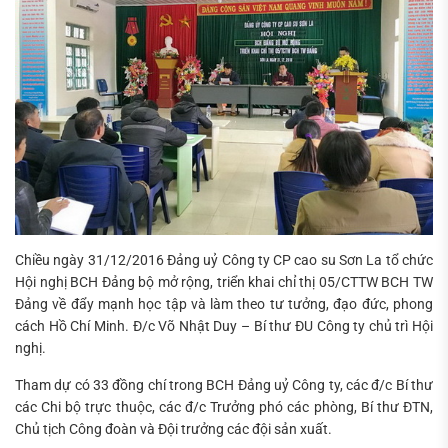
Chiều ngày 31/12/2016 Đảng uỷ Công ty CP cao su Sơn La tổ chức
Hội nghị BCH Đảng bộ mở rộng, triển khai chỉ thị 05/CTTW BCH TW
Đảng về đẩy mạnh học tập và làm theo tư tưởng, đạo đức, phong
cách Hồ Chí Minh. Đ/c Võ Nhật Duy – Bí thư ĐU Công ty chủ trì Hội
nghị.
Tham dự có 33 đồng chí trong BCH Đảng uỷ Công ty, các đ/c Bí thư
các Chi bộ trực thuộc, các đ/c Trưởng phó các phòng, Bí thư ĐTN,
Chủ tịch Công đoàn và Đội trưởng các đội sản xuất.