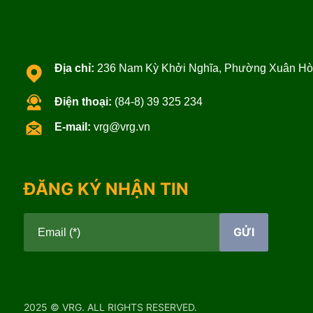
Địa chỉ:
236 Nam Kỳ Khởi Nghĩa, Phường Xuân Hòa
Điện thoại:
(84-8) 39 325 234
E-mail:
vrg@vrg.vn
ĐĂNG KÝ NHẬN TIN
GỬI
Email (*)
2025 © VRG. ALL RIGHTS RESERVED.