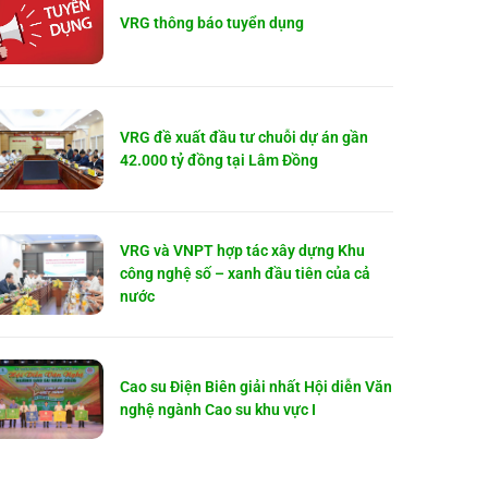
VRG thông báo tuyển dụng
VRG đề xuất đầu tư chuỗi dự án gần
42.000 tỷ đồng tại Lâm Đồng
VRG và VNPT hợp tác xây dựng Khu
công nghệ số – xanh đầu tiên của cả
nước
Cao su Điện Biên giải nhất Hội diễn Văn
nghệ ngành Cao su khu vực I