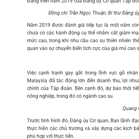
Đảng viên năm 2019 của Đảng ủy Cơ quan Tập đoà
Đồng chí Trần Ngọc Thuận, Bí thư Đảng ủy
Năm 2019 được đánh giá tiếp tục là một năm còn
chưa có các hành động cụ thể nhằm cắt giảm mạnh
mức cao, trong khi nhu cầu cao su thiên nhiên th
quan vào sự chuyển biến tích cực của giá mủ cao su
Việc cạnh tranh gay gắt trong lĩnh vực gỗ nhâ
Malaysia đã tác động lớn đến doanh thu, lợi nh
chính của Tập đoàn. Bên cạnh đó, dự báo thời tiế
nông nghiệp, trong đó có ngành cao su.
Quang 
Trước tình hình đó, Đảng ủy Cơ quan, Ban lãnh đạo V
thực hiện các chủ trương và xây dựng các kịch 
phù hợp với thực tiễn.