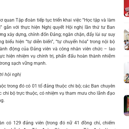
 quan Tập đoàn tiếp tục triển khai việc “Học tập và làm
Tìm
 gắn với thực hiện Nghị quyết Hội nghị lần thứ tư Ban
kiếm...
ờng xây dựng, chỉnh đốn Đảng; ngăn chặn, đẩy lùi sự suy
ng biểu hiện “tự diễn biến”, “tự chuyển hóa” trong nội bộ
à hành động của Đảng viên và công nhân viên chức – lao
 hiện nhiệm vụ chính trị, phấn đấu hoàn thành nhiệm
 trong sạch vững mạnh.
rì hội nghị
ộc trong đó có 01 tổ đảng thuộc chi bộ; các Ban chuyên
c chi bộ trực thuộc, có nhiệm vụ tham mưu cho lãnh đạo
ng.
n có 129 đảng viên (trong đó nữ 41 đồng chí, chiếm