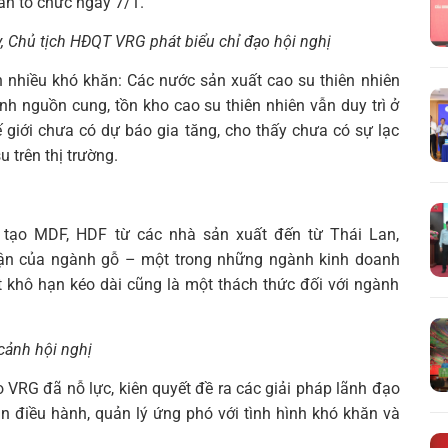
n tổ chức ngày 7/1.
, Chủ tịch HĐQT VRG phát biểu chỉ đạo hội nghị
 nhiều khó khăn: Các nước sản xuất cao su thiên nhiên
 nguồn cung, tồn kho cao su thiên nhiên vẫn duy trì ở
ế giới chưa có dự báo gia tăng, cho thấy chưa có sự lạc
 trên thị trường.
n tạo MDF, HDF từ các nhà sản xuất đến từ Thái Lan,
uận của ngành gỗ – một trong những ngành kinh doanh
t khô hạn kéo dài cũng là một thách thức đối với ngành
cảnh hội nghị
RG đã nỗ lực, kiên quyết đề ra các giải pháp lãnh đạo
bản điều hành, quản lý ứng phó với tình hình khó khăn và