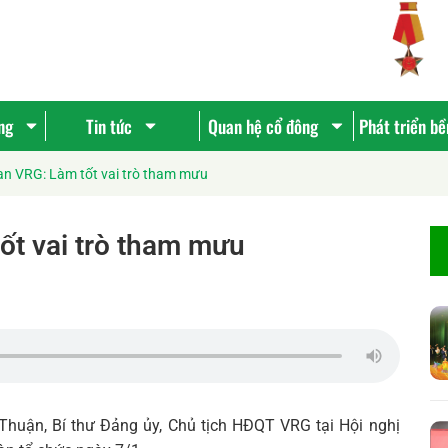
ng
Tin tức
Quan hệ cổ đông
Phát triển b
n VRG: Làm tốt vai trò tham mưu
ốt vai trò tham mưu
Thuận, Bí thư Đảng ủy, Chủ tịch HĐQT VRG tại Hội nghị