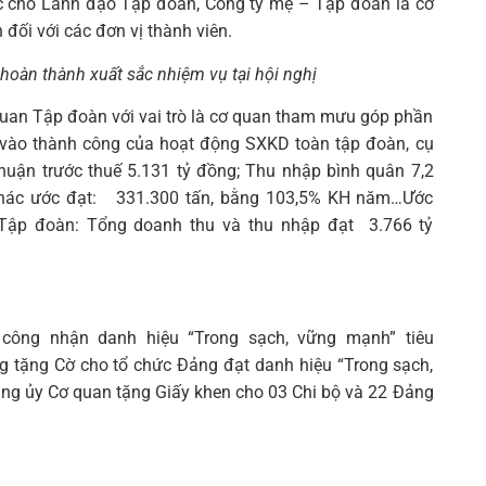
c cho Lãnh đạo Tập đoàn, Công ty mẹ – Tập đoàn là cơ
đối với các đơn vị thành viên.
 hoàn thành xuất sắc nhiệm vụ tại hội nghị
 quan Tập đoàn với vai trò là cơ quan tham mưu góp phần
vào thành công của hoạt động SXKD toàn tập đoàn, cụ
nhuận trước thuế 5.131 tỷ đồng; Thu nhập bình quân 7,2
 thác ước đạt: 331.300 tấn, bằng 103,5% KH năm…Ước
 Tập đoàn: Tổng doanh thu và thu nhập đạt 3.766 tỷ
ông nhận danh hiệu “Trong sạch, vững mạnh” tiêu
g tặng Cờ cho tổ chức Đảng đạt danh hiệu “Trong sạch,
ảng ủy Cơ quan tặng Giấy khen cho 03 Chi bộ và 22 Đảng