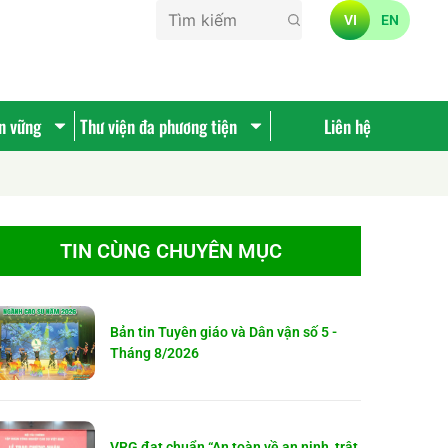
VI
EN
ền vững
Thư viện đa phương tiện
Liên hệ
TIN CÙNG CHUYÊN MỤC
Bản tin Tuyên giáo và Dân vận số 5 -
Tháng 8/2026
VRG đạt chuẩn “An toàn về an ninh, trật