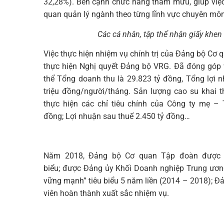
32,28%). Bên cạnh chức năng tham mưu, giúp việ
quan quản lý ngành theo từng lĩnh vực chuyên môn 
Các cá nhân, tập thể nhận giấy khen
Việc thực hiện nhiệm vụ chính trị của Đảng bộ Cơ
thực hiện Nghị quyết Đảng bộ VRG. Đã đóng góp 
thể Tổng doanh thu là 29.823 tỷ đồng, Tổng lợi 
triệu đồng/người/tháng. Sản lượng cao su khai
thực hiện các chỉ tiêu chính của Công ty mẹ –
đồng; Lợi nhuận sau thuế 2.450 tỷ đồng…
Năm 2018, Đảng bộ Cơ quan Tập đoàn được c
biểu; được Đảng ủy Khối Doanh nghiệp Trung ươn
vững mạnh” tiêu biểu 5 năm liền (2014 – 2018); Đ
viên hoàn thành xuất sắc nhiệm vụ.