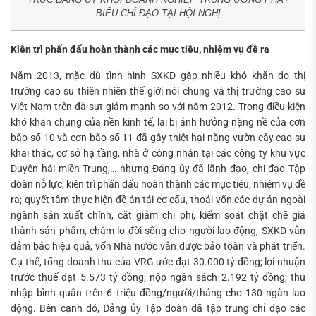
BIỂU CHỈ ĐẠO TẠI HỘI NGHỊ
Tìm
Kiên trì phấn đấu hoàn thành các mục tiêu, nhiệm vụ đề ra
kiếm...
Năm 2013, mặc dù tình hình SXKD gặp nhiều khó khăn do thị
trường cao su thiên nhiên thế giới nói chung và thị trường cao su
Việt Nam trên đà sụt giảm mạnh so với năm 2012. Trong điều kiện
khó khăn chung của nền kinh tế, lại bị ảnh hưởng nặng nề của cơn
bão số 10 và cơn bão số 11 đã gây thiệt hại nặng vườn cây cao su
khai thác, cơ sở hạ tầng, nhà ở công nhân tại các công ty khu vực
Duyên hải miền Trung,… nhưng Đảng ủy đã lãnh đạo, chi đạo Tập
đoàn nỗ lực, kiên trì phấn đấu hoàn thành các mục tiêu, nhiệm vụ đề
ra; quyết tâm thực hiện đề án tái cơ cấu, thoái vốn các dự án ngoài
ngành sản xuất chính, cắt giảm chi phí, kiểm soát chặt chẽ giá
thành sản phẩm, chăm lo đời sống cho người lao động, SXKD vẫn
đảm bảo hiệu quả, vốn Nhà nước vẫn được bảo toàn và phát triển.
Cụ thể, tổng doanh thu của VRG ước đạt 30.000 tỷ đồng; lợi nhuận
trước thuế đạt 5.573 tỷ đồng; nộp ngân sách 2.192 tỷ đồng; thu
nhập bình quân trên 6 triệu đồng/người/tháng cho 130 ngàn lao
động. Bên cạnh đó, Đảng ủy Tập đoàn đã tập trung chỉ đạo các