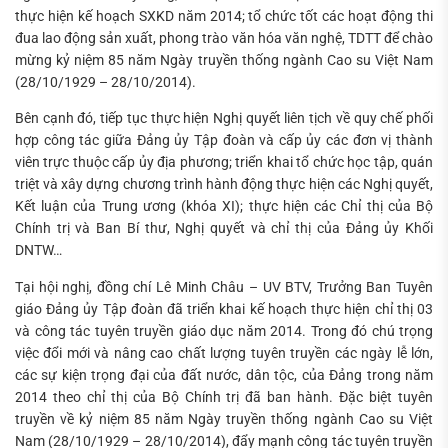
thực hiện kế hoạch SXKD năm 2014; tổ chức tốt các hoạt động thi
đua lao động sản xuất, phong trào văn hóa văn nghệ, TDTT để chào
mừng kỷ niệm 85 năm Ngày truyền thống ngành Cao su Việt Nam
(28/10/1929 – 28/10/2014).
Bên cạnh đó, tiếp tục thực hiện Nghị quyết liên tịch về quy chế phối
hợp công tác giữa Đảng ủy Tập đoàn và cấp ủy các đơn vị thành
viên trực thuộc cấp ủy địa phương; triển khai tổ chức học tập, quán
triệt và xây dựng chương trình hành động thực hiện các Nghị quyết,
Kết luận của Trung ương (khóa XI); thực hiện các Chỉ thị của Bộ
Chính trị và Ban Bí thư, Nghị quyết và chỉ thị của Đảng ủy Khối
DNTW…
Tại hội nghị, đồng chí Lê Minh Châu – UV BTV, Trưởng Ban Tuyên
giáo Đảng ủy Tập đoàn đã triển khai kế hoạch thực hiện chỉ thị 03
và công tác tuyên truyền giáo dục năm 2014. Trong đó chú trọng
việc đổi mới và nâng cao chất lượng tuyên truyền các ngày lễ lớn,
các sự kiện trọng đại của đất nước, dân tộc, của Đảng trong năm
2014 theo chỉ thị của Bộ Chính trị đã ban hành. Đặc biệt tuyên
truyền về kỷ niệm 85 năm Ngày truyền thống ngành Cao su Việt
Nam (28/10/1929 – 28/10/2014), đẩy mạnh công tác tuyên truyền