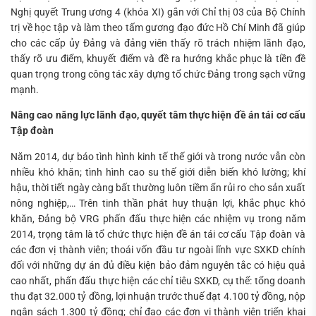
Nghị quyết Trung ương 4 (khóa XI) gắn với Chỉ thị 03 của Bộ Chính
trị về học tập và làm theo tấm gương đạo đức Hồ Chí Minh đã giúp
cho các cấp ủy Đảng và đảng viên thấy rõ trách nhiệm lãnh đạo,
thấy rõ ưu điểm, khuyết điểm và đề ra hướng khắc phục là tiền đề
quan trọng trong công tác xây dựng tổ chức Đảng trong sạch vững
mạnh.
Nâng cao năng lực lãnh đạo, quyết tâm thực hiện đề án tái cơ cấu
Tập đoàn
Năm 2014, dự báo tình hình kinh tế thế giới và trong nước vẫn còn
nhiều khó khăn; tình hình cao su thế giới diễn biến khó lường; khí
hậu, thời tiết ngày càng bất thường luôn tiềm ẩn rủi ro cho sản xuất
nông nghiệp,… Trên tinh thần phát huy thuận lợi, khắc phục khó
khăn, Đảng bộ VRG phấn đấu thực hiện các nhiệm vụ trong năm
2014, trọng tâm là tổ chức thực hiện đề án tái cơ cấu Tập đoàn và
các đơn vị thành viên; thoái vốn đầu tư ngoài lĩnh vực SXKD chính
đối với những dự án đủ điều kiện bảo đảm nguyên tắc có hiệu quả
cao nhất, phấn đấu thực hiện các chỉ tiêu SXKD, cụ thể: tổng doanh
thu đạt 32.000 tỷ đồng, lợi nhuận trước thuế đạt 4.100 tỷ đồng, nộp
ngân sách 1.300 tỷ đồng; chỉ đạo các đơn vị thành viên triển khai