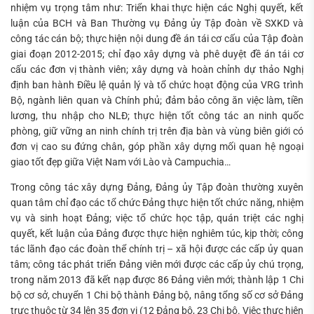
nhiệm vụ trọng tâm như: Triển khai thực hiện các Nghị quyết, kết
luận của BCH và Ban Thường vụ Đảng ủy Tập đoàn về SXKD và
công tác cán bộ; thực hiện nội dung đề án tái cơ cấu của Tập đoàn
giai đoạn 2012-2015; chỉ đạo xây dựng và phê duyệt đề án tái cơ
cấu các đơn vị thành viên; xây dựng và hoàn chỉnh dự thảo Nghị
định ban hành Điều lệ quản lý và tổ chức hoạt động của VRG trình
Bộ, ngành liên quan và Chính phủ; đảm bảo công ăn việc làm, tiền
lương, thu nhập cho NLĐ; thực hiện tốt công tác an ninh quốc
phòng, giữ vững an ninh chính trị trên địa bàn và vùng biên giới có
đơn vị cao su đứng chân, góp phần xây dựng mối quan hệ ngoại
giao tốt đẹp giữa Việt Nam với Lào và Campuchia…
Trong công tác xây dựng Đảng, Đảng ủy Tập đoàn thường xuyên
quan tâm chỉ đạo các tổ chức Đảng thực hiện tốt chức năng, nhiệm
vụ và sinh hoạt Đảng; việc tổ chức học tập, quán triệt các nghị
quyết, kết luận của Đảng được thực hiện nghiêm túc, kịp thời; công
tác lãnh đạo các đoàn thể chính trị – xã hội được các cấp ủy quan
tâm; công tác phát triển Đảng viên mới được các cấp ủy chú trọng,
trong năm 2013 đã kết nạp được 86 Đảng viên mới; thành lập 1 Chi
bộ cơ sở, chuyển 1 Chi bộ thành Đảng bộ, nâng tổng số cơ sở Đảng
trực thuộc từ 34 lên 35 đơn vị (12 Đảng bộ, 23 Chi bộ. Việc thực hiện