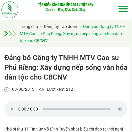
TẬP ĐOÀN CÔNG NGHIỆP CAO SU VIỆT NAM
Cao Su - Dòng Chảy Cuộc Sống
Trang chủ
-
Đảng ủy Tập đoàn
-
Đảng bộ Công ty TNHH
MTV Cao su Phú Riềng: Xây dựng nếp sống văn hóa dân
tộc cho CBCNV
Đảng bộ Công ty TNHH MTV Cao su
Phú Riềng: Xây dựng nếp sống văn hóa
dân tộc cho CBCNV
03/06/2013
Lượt xem: 212
Tìm
kiếm...
Phó bí thư TT Tỉnh ủy Võ Đình Tuyến phát biểu chỉ đạo tại hội nghị