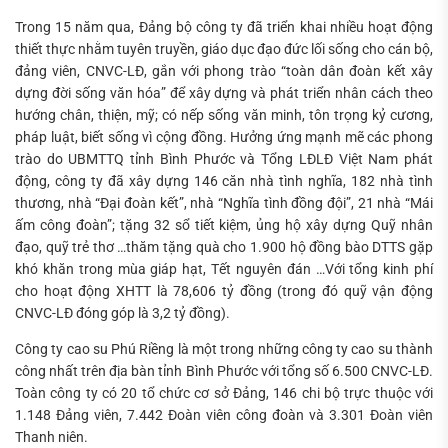
Trong 15 năm qua, Đảng bộ công ty đã triển khai nhiều hoạt động
thiết thực nhằm tuyên truyền, giáo dục đạo đức lối sống cho cán bộ,
đảng viên, CNVC-LĐ, gắn với phong trào “toàn dân đoàn kết xây
dựng đời sống văn hóa” để xây dựng và phát triển nhân cách theo
hướng chân, thiện, mỹ; có nếp sống văn minh, tôn trọng kỷ cương,
pháp luật, biết sống vì cộng đồng. Hưởng ứng mạnh mẽ các phong
trào do UBMTTQ tỉnh Bình Phước và Tổng LĐLĐ Việt Nam phát
động, công ty đã xây dựng 146 căn nhà tình nghĩa, 182 nhà tình
thương, nhà “Đại đoàn kết”, nhà “Nghĩa tình đồng đội”, 21 nhà “Mái
ấm công đoàn”; tặng 32 sổ tiết kiệm, ủng hộ xây dựng Quỹ nhân
đạo, quỹ trẻ thơ …thăm tặng quà cho 1.900 hộ đồng bào DTTS gặp
khó khăn trong mùa giáp hạt, Tết nguyên đán …Với tổng kinh phí
cho hoạt động XHTT là 78,606 tỷ đồng (trong đó quỹ vận động
CNVC-LĐ đóng góp là 3,2 tỷ đồng).
Công ty cao su Phú Riềng là một trong những công ty cao su thành
công nhất trên địa bàn tỉnh Bình Phước với tổng số 6.500 CNVC-LĐ.
Toàn công ty có 20 tổ chức cơ sở Đảng, 146 chi bộ trực thuộc với
1.148 Đảng viên, 7.442 Đoàn viên công đoàn và 3.301 Đoàn viên
Thanh niên.