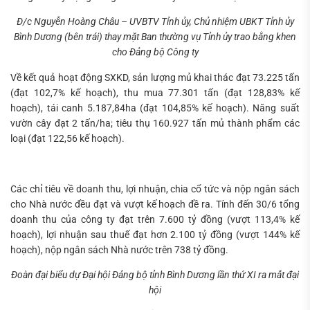
Đ/c Nguyễn Hoàng Châu – UVBTV Tỉnh ủy, Chủ nhiệm UBKT Tỉnh ủy
Bình Dương (bên trái) thay mặt Ban thường vụ Tỉnh ủy trao bằng khen
cho Đảng bộ Công ty
Về kết quả hoạt động SXKD, sản lượng mủ khai thác đạt 73.225 tấn
(đạt 102,7% kế hoạch), thu mua 77.301 tấn (đạt 128,83% kế
hoạch), tái canh 5.187,84ha (đạt 104,85% kế hoạch). Năng suất
vườn cây đạt 2 tấn/ha; tiêu thụ 160.927 tấn mủ thành phẩm các
loại (đạt 122,56 kế hoạch).
Các chỉ tiêu về doanh thu, lợi nhuận, chia cổ tức và nộp ngân sách
cho Nhà nước đều đạt và vượt kế hoạch đề ra. Tính đến 30/6 tổng
doanh thu của công ty đạt trên 7.600 tỷ đồng (vượt 113,4% kế
hoạch), lợi nhuận sau thuế đạt hơn 2.100 tỷ đồng (vượt 144% kế
hoạch), nộp ngân sách Nhà nước trên 738 tỷ đồng.
Đoàn đại biểu dự Đại hội Đảng bộ tỉnh Bình Dương lần thứ XI ra mắt đại
hội