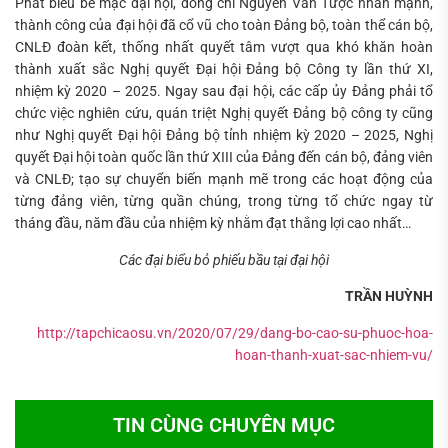
Phát biểu bế mạc đại hội, đồng chí Nguyễn Văn Tược nhấn mạnh,
thành công của đại hội đã cổ vũ cho toàn Đảng bộ, toàn thể cán bộ,
CNLĐ đoàn kết, thống nhất quyết tâm vượt qua khó khăn hoàn
thành xuất sắc Nghị quyết Đại hội Đảng bộ Công ty lần thứ XI,
nhiệm kỳ 2020 – 2025. Ngay sau đại hội, các cấp ủy Đảng phải tổ
chức việc nghiên cứu, quán triệt Nghị quyết Đảng bộ công ty cũng
như Nghị quyết Đại hội Đảng bộ tỉnh nhiệm kỳ 2020 – 2025, Nghị
quyết Đại hội toàn quốc lần thứ XIII của Đảng đến cán bộ, đảng viên
và CNLĐ; tạo sự chuyển biến mạnh mẽ trong các hoạt động của
từng đảng viên, từng quần chúng, trong từng tổ chức ngay từ
tháng đầu, năm đầu của nhiệm kỳ nhằm đạt thắng lợi cao nhất…
Các đại biểu bỏ phiếu bầu tại đại hội
TRẦN HUỲNH
http://tapchicaosu.vn/2020/07/29/dang-bo-cao-su-phuoc-hoa-
hoan-thanh-xuat-sac-nhiem-vu/
TIN CÙNG CHUYÊN MỤC