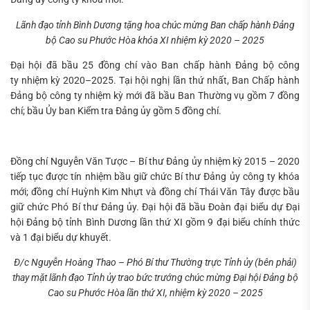
Lãnh đạo tỉnh Bình Dương tặng hoa chúc mừng Ban chấp hành Đảng
bộ Cao su Phước Hòa khóa XI nhiệm kỳ 2020 – 2025
Tìm
kiếm...
Đại hội đã bầu 25 đồng chí vào Ban chấp hành Đảng bộ công
ty nhiệm kỳ 2020–2025. Tại hội nghị lần thứ nhất, Ban Chấp hành
Đảng bộ công ty nhiệm kỳ mới đã bầu Ban Thường vụ gồm 7 đồng
chí; bầu Ủy ban Kiểm tra Đảng ủy gồm 5 đồng chí.
Đồng chí Nguyễn Văn Tược – Bí thư Đảng ủy nhiệm kỳ 2015 – 2020
tiếp tục được tín nhiệm bầu giữ chức Bí thư Đảng ủy công ty khóa
mới; đồng chí Huỳnh Kim Nhựt và đồng chí Thái Văn Tây được bầu
giữ chức Phó Bí thư Đảng ủy. Đại hội đã bầu Đoàn đại biểu dự Đại
hội Đảng bộ tỉnh Bình Dương lần thứ XI gồm 9 đại biểu chính thức
và 1 đại biểu dự khuyết.
Đ/c Nguyễn Hoàng Thao – Phó Bí thư Thường trực Tỉnh ủy (bên phải)
thay mặt lãnh đạo Tỉnh ủy trao bức trướng chúc mừng Đại hội Đảng bộ
Cao su Phước Hòa lần thứ XI, nhiệm kỳ 2020 – 2025