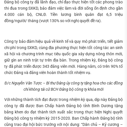
Đảng bộ công ty đã lãnh đạo, chỉ đạo thực hiện tốt các phong trào
thi đua trong SXKD, bảo đảm việc làm và đời sống ổn định cho gần
4.000 cán bộ, CNLĐ. Tiền lương bình quân đạt 6,5 triệu
đồng/người/ tháng (vượt 130% so với nghị quyết đề ra).
Công ty bảo đảm hiệu quả về kinh tế và quy mô phát triển, tiết giảm
chi phí trong SXKD, cùng địa phương thực hiện tốt công tác an sinh
xã hội và chương trình mục tiêu quốc gia xây dựng nông thôn mới,
giữ gìn an ninh trật tự trên địa bàn. Trong nhiệm kỳ, Đảng bộ công
ty đã phát triển được 343 đảng viên mới. Hàng năm, có trên 90% tổ
chức Đảng và đảng viên hoàn thành tốt nhiệm vụ.
Đ/c Nguyễn Văn Tược – Bí thư Đảng ủy công ty tặng hoa cho các đồng
chí không tái cử BCH Đảng bộ công ty khóa mới
Với những thành tích đạt được trong nhiệm kỳ qua, dịp này Đảng bộ
công ty đã được Ban Chấp hành Đảng bộ tỉnh Bình Dương tặng
bằng khen do đạt thành tích xuất sắc trong thực hiện Nghị quyết
Đảng bộ công ty nhiệm kỳ 2015-2020. Ban Chấp hành Đảng bộ tỉnh
cũng trao đại hội bức trướng với nội dung: “Dân chủ – Kỷ cương –