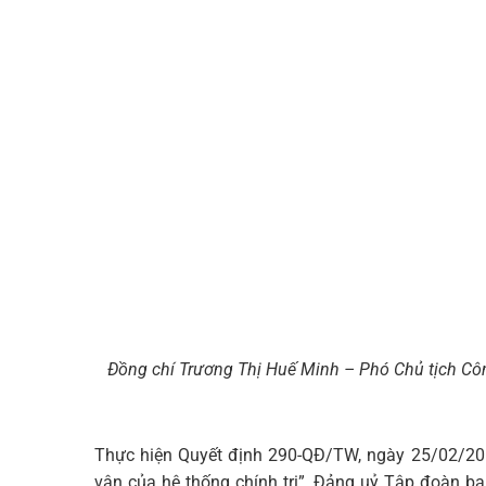
Đồng chí Trương Thị Huế Minh – Phó Chủ tịch Côn
Thực hiện Quyết định 290-QĐ/TW, ngày 25/02/201
vận của hệ thống chính trị”, Đảng uỷ Tập đoàn ba