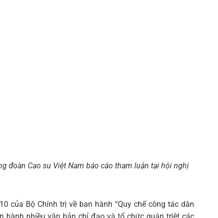
g đoàn Cao su Việt Nam báo cáo tham luận tại hội nghị
0 của Bộ Chính trị về ban hành “Quy chế công tác dân
n hành nhiều văn bản chỉ đạo và tổ chức quán triệt các