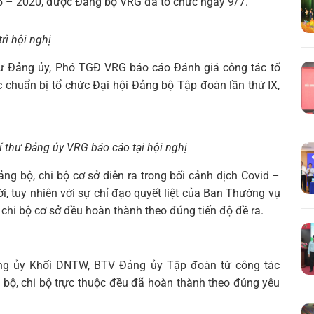
015 – 2020, được Đảng bộ VRG đã tổ chức ngày 9/7.
rì hội nghị
thư Đảng ủy, Phó TGĐ VRG báo cáo Đánh giá công tác tổ
c chuẩn bị tổ chức Đại hội Đảng bộ Tập đoàn lần thứ IX,
 thư Đảng ủy VRG báo cáo tại hội nghị
ảng bộ, chi bộ cơ sở diễn ra trong bối cảnh dịch Covid –
ới, tuy nhiên với sự chỉ đạo quyết liệt của Ban Thường vụ
 chi bộ cơ sở đều hoàn thành theo đúng tiến độ đề ra.
ng ủy Khối DNTW, BTV Đảng ủy Tập đoàn từ công tác
g bộ, chi bộ trực thuộc đều đã hoàn thành theo đúng yêu