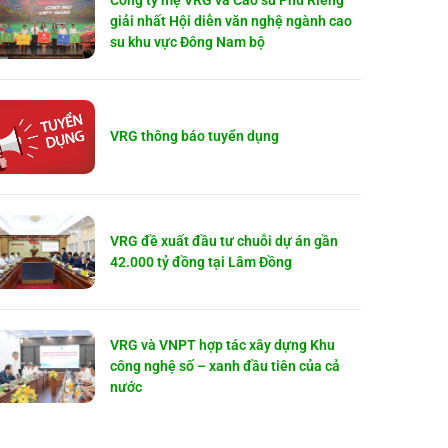
Công ty mẹ VRG và Cao su Phú Riềng
giải nhất Hội diễn văn nghệ ngành cao
su khu vực Đông Nam bộ
VRG thông báo tuyển dụng
VRG đề xuất đầu tư chuỗi dự án gần
42.000 tỷ đồng tại Lâm Đồng
VRG và VNPT hợp tác xây dựng Khu
công nghệ số – xanh đầu tiên của cả
nước