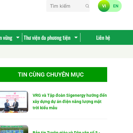
VI
EN
ền vững
Thư viện đa phương tiện
Liên hệ
TIN CÙNG CHUYÊN MỤC
VRG và Tập đoàn Sigenergy hướng đến
xây dựng dự án điện năng lượng mặt
trời kiểu mẫu
Bản tin Tuyên giáo và Dân vận số 5 -