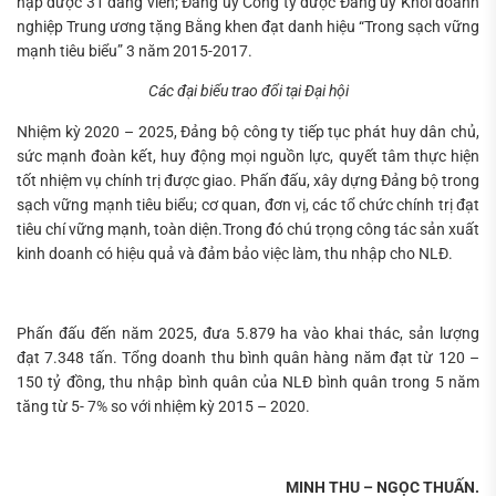
nạp được 31 đảng viên; Đảng ủy Công ty được Đảng ủy Khối doanh
nghiệp Trung ương tặng Bằng khen đạt danh hiệu “Trong sạch vững
mạnh tiêu biểu” 3 năm 2015-2017.
Các đại biểu trao đổi tại Đại hội
Nhiệm kỳ 2020 – 2025, Đảng bộ công ty tiếp tục phát huy dân chủ,
sức mạnh đoàn kết, huy động mọi nguồn lực, quyết tâm thực hiện
tốt nhiệm vụ chính trị được giao. Phấn đấu, xây dựng Đảng bộ trong
sạch vững mạnh tiêu biểu; cơ quan, đơn vị, các tổ chức chính trị đạt
tiêu chí vững mạnh, toàn diện.Trong đó chú trọng công tác sản xuất
kinh doanh có hiệu quả và đảm bảo việc làm, thu nhập cho NLĐ.
Phấn đấu đến năm 2025, đưa 5.879 ha vào khai thác, sản lượng
đạt 7.348 tấn. Tổng doanh thu bình quân hàng năm đạt từ 120 –
150 tỷ đồng, thu nhập bình quân của NLĐ bình quân trong 5 năm
tăng từ 5- 7% so với nhiệm kỳ 2015 – 2020.
MINH THU – NGỌC THUẤN.