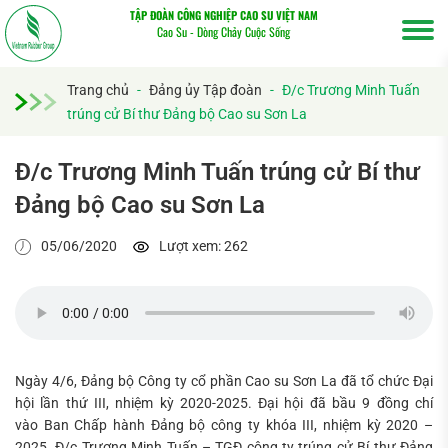
TẬP ĐOÀN CÔNG NGHIỆP CAO SU VIỆT NAM
Cao Su - Dòng Chảy Cuộc Sống
Trang chủ
-
Đảng ủy Tập đoàn
-
Đ/c Trương Minh Tuấn
trúng cử Bí thư Đảng bộ Cao su Sơn La
Đ/c Trương Minh Tuấn trúng cử Bí thư
Đảng bộ Cao su Sơn La
05/06/2020
Lượt xem: 262
Ngày 4/6, Đảng bộ Công ty cổ phần Cao su Sơn La đã tổ chức Đại
Tìm
hội lần thứ III, nhiệm kỳ 2020-2025. Đại hội đã bầu 9 đồng chí
kiếm...
vào Ban Chấp hành Đảng bộ công ty khóa III, nhiệm kỳ 2020 –
2025. Đ/c Trương Minh Tuấn – TGĐ công ty trúng cử Bí thư Đảng