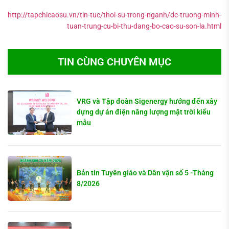
http://tapchicaosu.vn/tin-tuc/thoi-su-trong-nganh/dc-truong-minh-
tuan-trung-cu-bi-thu-dang-bo-cao-su-son-la.html
TIN CÙNG CHUYÊN MỤC
VRG và Tập đoàn Sigenergy hướng đến xây
dựng dự án điện năng lượng mặt trời kiểu
mẫu
Bản tin Tuyên giáo và Dân vận số 5 -Tháng
8/2026