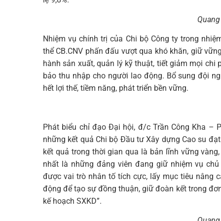
Quang 
Nhiệm vụ chính trị của Chi bộ Công ty trong nhi
thể CB.CNV phấn đấu vượt qua khó khăn, giữ vững 
hành sản xuất, quản lý kỹ thuật, tiết giảm mọi ch
bảo thu nhập cho người lao động. Bổ sung đội ngũ
hết lợi thế, tiềm năng, phát triển bền vững.
Phát biểu chỉ đạo Đại hội, đ/c Trần Công Kha –
những kết quả Chi bộ Đầu tư Xây dựng Cao su đạ
kết quả trong thời gian qua là bản lĩnh vững vàng
nhất là những đảng viên đang giữ nhiệm vụ chủ 
được vai trò nhân tố tích cực, lấy mục tiêu nâng c
động để tạo sự đồng thuận, giữ đoàn kết trong đơ
kế hoạch SXKD”.
Quang 