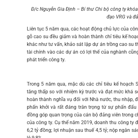
Đ/c Nguyễn Gia Định – Bí thư Chi bộ công ty khóa
đạo VRG và đả
Liên tục 5 năm qua, các hoạt động chủ lực của công
gỗ cao su đều giảm và hoàn thành chỉ tiêu kế hoạ
khác như tư vấn, khảo sát lập dự án trồng cao su t
tài chính vào các dự án có lợi thế của nghành cũ
phát triển công ty.
Trong 5 năm qua, mặc dù các chỉ tiêu kế hoạch 
tăng thấp so với nhiệm kỳ trước và đạt mức khá so
hoàn thành nghĩa vụ đối với Nhà nước, thu nhập, đ
phấn khởi và rất đáng trân trọng từ sự phấn đấu
đồng góp quan trọng của cán bộ đảng viên trong ch
của công ty. Cụ thể năm 2019, doanh thu công ty đạ
6,2 tỷ đồng; lợi nhuận sau thuế 4,5 tỷ; nộp ngân sá
lệ 9,8%.