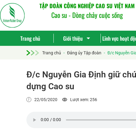
TẬP ĐOÀN CÔNG NGHIỆP CAO SU VIỆT NAM
Cao su - Dòng chảy cuộc sống
Trang chủ
Giới thiệu
Lĩnh vực hoạt độ
Trang chủ
-
Đảng ủy Tập đoàn
-
Đ/c Nguyễn Gia
Đ/c Nguyễn Gia Định giữ chứ
dựng Cao su
22/05/2020
Lượt xem: 256