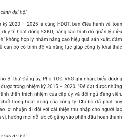
cảnh đại hội
ệm kỳ 2020 – 2025 là cùng HĐQT, ban điều hành và toàn
duy trì hoạt động SXKD, nâng cao trình độ quản lý điều
i phí không hợp lý nhằm nâng cao hiệụ quả sản xuất, đảm
 cán bộ có trình độ và năng lực giúp công ty khai thác
 Phó Bí thư Đảng ủy, Phó TGĐ VRG ghi nhận, biểu dương
t được trong nhiệm kỳ 2015 – 2020. “Để đạt được những
, tinh thần trách nhiệm của cấp ủy và đội ngũ đảng viên,
chốt trong hoạt động của công ty. Chi bộ đã phát huy
ao lợi nhuận đi đôi với cải thiện thu nhập cho người lao
n vị, hướng mọi nỗ lực cố gắng vào phấn đấu hoàn thành
cảnh đại hội