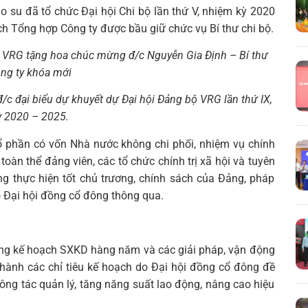
 su đã tổ chức Đại hội Chi bộ lần thứ V, nhiệm kỳ 2020
 Tổng hợp Công ty được bầu giữ chức vụ Bí thư chi bộ.
Đ VRG tặng hoa chúc mừng đ/c Nguyễn Gia Định – Bí thư
ông ty khóa mới
đ/c đại biểu dự khuyết dự Đại hội Đảng bộ VRG lần thứ IX,
ỳ 2020 – 2025.
ổ phần có vốn Nhà nước không chi phối, nhiệm vụ chính
toàn thể đảng viên, các tổ chức chính trị xã hội và tuyên
ng thực hiện tốt chủ trương, chính sách của Đảng, pháp
o Đại hội đồng cổ đông thông qua.
ựng kế hoạch SXKD hàng năm và các giải pháp, vận động
hành các chỉ tiêu kế hoạch do Đại hội đồng cổ đông đề
Tìm
công tác quản lý, tăng năng suất lao động, nâng cao hiệu
kiếm...