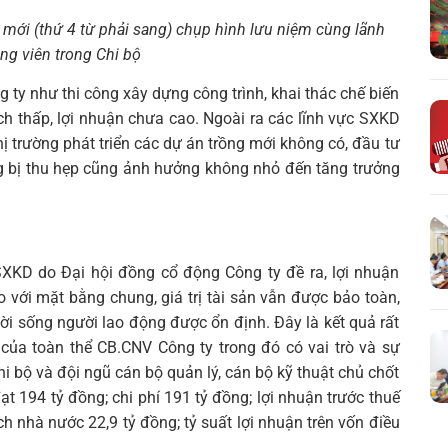
 mới (thứ 4 từ phải sang) chụp hình lưu niệm cùng lãnh
ng viên trong Chi bộ
 ty như thi công xây dựng công trình, khai thác chế biến
ch thấp, lợi nhuận chưa cao. Ngoài ra các lĩnh vực SXKD
hị trường phát triển các dự án trồng mới không có, đầu tư
ng bị thu hẹp cũng ảnh hưởng không nhỏ đến tăng trưởng
SXKD do Đại hội đồng cổ động Công ty đề ra, lợi nhuận
 với mặt bằng chung, giá trị tài sản vẫn được bảo toàn,
ời sống người lao động được ổn định. Đây là kết quả rất
 của toàn thể CB.CNV Công ty trong đó có vai trò và sự
i bộ và đội ngũ cán bộ quản lý, cán bộ kỹ thuật chủ chốt
t 194 tỷ đồng; chi phí 191 tỷ đồng; lợi nhuận trước thuế
ch nhà nước 22,9 tỷ đồng; tỷ suất lợi nhuận trên vốn điều