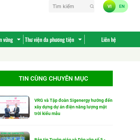
VI
EN
ền vững
Thư viện đa phương tiện
Liên hệ
TIN CÙNG CHUYÊN MỤC
VRG và Tập đoàn Sigenergy hướng đến
xây dựng dự án điện năng lượng mặt
trời kiểu mẫu
Bản tin Tuyên giáo và Dân vận số 5 -