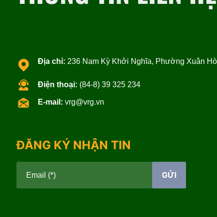
Địa chỉ:
236 Nam Kỳ Khởi Nghĩa, Phường Xuân Hòa
Điện thoại:
(84-8) 39 325 234
E-mail:
vrg@vrg.vn
ĐĂNG KÝ NHẬN TIN
GỬI
Email (*)