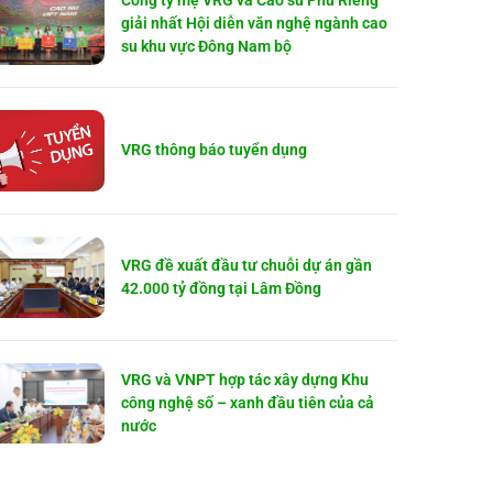
Công ty mẹ VRG và Cao su Phú Riềng
giải nhất Hội diễn văn nghệ ngành cao
su khu vực Đông Nam bộ
VRG thông báo tuyển dụng
VRG đề xuất đầu tư chuỗi dự án gần
42.000 tỷ đồng tại Lâm Đồng
VRG và VNPT hợp tác xây dựng Khu
công nghệ số – xanh đầu tiên của cả
nước