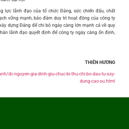
ăng lực lãnh đạo của tổ chức Đảng, sức chiến đấu, chất
 sạch vững mạnh, bảo đảm duy trì hoạt động của công ty
c xây dựng Đảng để chi bộ ngày càng lớn mạnh cả về quy
nhân lãnh đạo quyết định để công ty ngày càng ổn định,
THIÊN HƯƠNG
anh/dc-nguyen-gia-dinh-giu-chuc-bi-thu-chi-bo-dau-tu-xay-
dung-cao-su.html