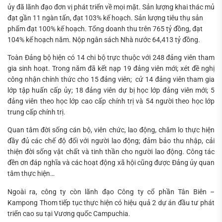
ủy đã lãnh đạo đơn vị phát triển về mọi mặt. Sản lượng khai thác mủ
đạt gần 11 ngàn tấn, đạt 103% kế hoạch. Sản lượng tiêu thụ sản
phẩm đạt 100% kế hoạch. Tổng doanh thu trên 765 tỷ đồng, đạt
104% kế hoạch năm. Nộp ngân sách Nhà nước 64,413 tỷ đồng.
Toàn Đảng bộ hiện có 14 chi bộ trực thuộc với 248 đảng viên tham
gia sinh hoạt. Trong năm đã kết nạp 19 đảng viên mới; xét đề nghị
công nhận chính thức cho 15 đảng viên; cử 14 đảng viên tham gia
lớp tập huấn cấp ủy; 18 đảng viên dự bị học lớp đảng viên mới; 5
đảng viên theo học lớp cao cấp chính trị và 54 người theo học lớp
trung cấp chính trị.
Quan tâm đời sống cán bộ, viên chức, lao động, chăm lo thực hiện
đầy đủ các chế độ đối với người lao động; đảm bảo thu nhập, cải
thiện đời sống vật chất và tinh thần cho người lao động. Công tác
đền ơn đáp nghĩa và các hoạt động xã hội cũng được Đảng ủy quan
tâm thực hiện…
Ngoài ra, công ty còn lãnh đạo Công ty cổ phần Tân Biên –
Kampong Thom tiếp tục thực hiện có hiệu quả 2 dự án đầu tư phát
triển cao su tại Vương quốc Campuchia.