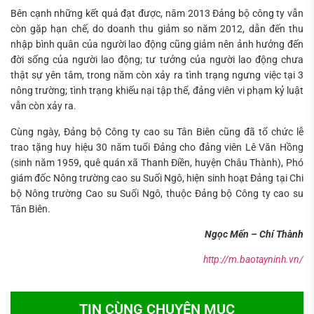
Bên cạnh những kết quả đạt được, năm 2013 Đảng bộ công ty vẫn
còn gặp hạn chế, do doanh thu giảm so năm 2012, dẫn đến thu
nhập bình quân của người lao động cũng giảm nên ảnh hưởng đến
đời sống của người lao động; tư tưởng của người lao động chưa
thật sự yên tâm, trong năm còn xảy ra tình trạng ngưng việc tại 3
nông trường; tình trạng khiếu nại tập thể, đảng viên vi phạm kỷ luật
vẫn còn xảy ra.
Cùng ngày, Đảng bộ Công ty cao su Tân Biên cũng đã tổ chức lễ
trao tặng huy hiệu 30 năm tuổi Đảng cho đảng viên Lê Văn Hồng
(sinh năm 1959, quê quán xã Thanh Điền, huyện Châu Thành), Phó
giám đốc Nông trường cao su Suối Ngô, hiện sinh hoạt Đảng tại Chi
bộ Nông trường Cao su Suối Ngô, thuộc Đảng bộ Công ty cao su
Tân Biên.
Ngọc Mến – Chí Thành
http://m.baotayninh.vn/
TIN CÙNG CHUYÊN MỤC