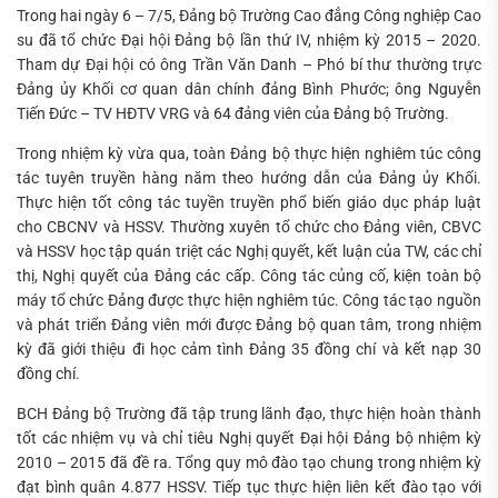
Trong hai ngày 6 – 7/5, Đảng bộ Trường Cao đẳng Công nghiệp Cao
su đã tổ chức Đại hội Đảng bộ lần thứ IV, nhiệm kỳ 2015 – 2020.
Tham dự Đại hội có ông Trần Văn Danh – Phó bí thư thường trực
Đảng ủy Khối cơ quan dân chính đảng Bình Phước; ông Nguyễn
Tiến Đức – TV HĐTV VRG và 64 đảng viên của Đảng bộ Trường.
Trong nhiệm kỳ vừa qua, toàn Đảng bộ thực hiện nghiêm túc công
tác tuyên truyền hàng năm theo hướng dẫn của Đảng ủy Khối.
Thực hiện tốt công tác tuyền truyền phổ biến giáo dục pháp luật
cho CBCNV và HSSV. Thường xuyên tổ chức cho Đảng viên, CBVC
và HSSV học tập quán triệt các Nghị quyết, kết luận của TW, các chỉ
thị, Nghị quyết của Đảng các cấp. Công tác củng cố, kiện toàn bộ
máy tổ chức Đảng được thực hiện nghiêm túc. Công tác tạo nguồn
và phát triển Đảng viên mới được Đảng bộ quan tâm, trong nhiệm
kỳ đã giới thiệu đi học cảm tình Đảng 35 đồng chí và kết nạp 30
đồng chí.
BCH Đảng bộ Trường đã tập trung lãnh đạo, thực hiện hoàn thành
tốt các nhiệm vụ và chỉ tiêu Nghị quyết Đại hội Đảng bộ nhiệm kỳ
2010 – 2015 đã đề ra. Tổng quy mô đào tạo chung trong nhiệm kỳ
đạt bình quân 4.877 HSSV. Tiếp tục thực hiện liên kết đào tạo với