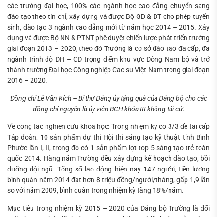
các trường đại học, 100% các ngành học cao đẳng chuyển sang
đào tạo theo tín chỉ, xây dựng và được Bộ GD & ĐT cho phép tuyển
sinh, đào tạo 3 ngành cao đẳng mới từ năm học 2014 – 2015. Xây
dựng và được Bộ NN & PTNT phê duyệt chiến lược phát triển trường
giai đoạn 2013 – 2020, theo đó Trường là cơ sở đào tạo đa cấp, đa
ngành trình độ ĐH – CĐ trọng điểm khu vực Đông Nam bộ và trở
thành trường Đại học Công nghiệp Cao su Việt Nam trong giai đoạn
2016 – 2020.
Đồng chí Lê Văn Kích – Bí thư Đảng ủy tặng quà của Đảng bộ cho các
đồng chí nguyên là ủy viên BCH khóa III không tái cử.
Về công tác nghiên cứu khoa học: Trong nhiệm kỳ có 3/3 đề tài cấp
Tập đoàn, 10 sản phẩm dự thi Hội thi sáng tạo kỹ thuật tỉnh Bình
Phước lần I, II, trong đó có 1 sản phẩm lọt top 5 sáng tạo trẻ toàn
quốc 2014. Hàng năm Trường đều xây dựng kế hoạch đào tạo, bồi
dưỡng đội ngũ. Tổng số lao động hiện nay 147 người, tiền lương
bình quân năm 2014 đạt hơn 8 triệu đồng/người/tháng, gấp 1,9 lần
so với năm 2009, bình quân trong nhiệm kỳ tăng 18%/năm.
Mục tiêu trong nhiệm kỳ 2015 – 2020 của Đảng bộ Trường là đổi