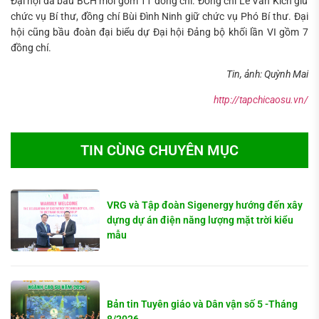
Đại hội đã bầu BCH mới gồm 11 đồng chí. Đồng chí Lê Văn Kích giữ
chức vụ Bí thư, đồng chí Bùi Đình Ninh giữ chức vụ Phó Bí thư. Đại
hội cũng bầu đoàn đại biểu dự Đại hội Đảng bộ khối lần VI gồm 7
đồng chí.
Tin, ảnh: Quỳnh Mai
http://tapchicaosu.vn/
TIN CÙNG CHUYÊN MỤC
VRG và Tập đoàn Sigenergy hướng đến xây
dựng dự án điện năng lượng mặt trời kiểu
mẫu
Bản tin Tuyên giáo và Dân vận số 5 -Tháng