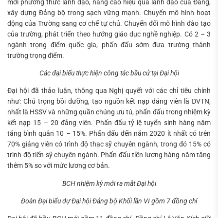
mới phương thức lãnh đạo, nâng cao hiệu quả lãnh đạo của Đảng,
xây dựng Đảng bộ trong sạch vững mạnh. Chuyển mô hình hoạt
động của Trường sang cơ chế tự chủ. Chuyển đổi mô hình đào tạo
của trường, phát triển theo hướng giáo dục nghề nghiệp. Có 2 – 3
ngành trọng điểm quốc gia, phấn đấu sớm đưa trường thành
trường trọng điểm.
Các đại biểu thực hiện công tác bầu cử tại Đại hội
Đại hội đã thảo luận, thông qua Nghị quyết với các chỉ tiêu chính
như: Chú trọng bồi dưỡng, tạo nguồn kết nạp đảng viên là ĐVTN,
nhất là HSSV và những quần chúng ưu tú, phấn đấu trong nhiệm kỳ
kết nạp 15 – 20 đảng viên. Phấn đấu tỷ lệ tuyển sinh hàng năm
tăng bình quân 10 – 15%. Phấn đấu đến năm 2020 ít nhất có trên
70% giảng viên có trình độ thạc sỹ chuyên ngành, trong đó 15% có
trình độ tiến sỹ chuyên ngành. Phấn đấu tiền lương hàng năm tăng
thêm 5% so với mức lương cơ bản.
BCH nhiệm kỳ mới ra mắt Đại hội
Đoàn Đại biểu dự Đại hội Đảng bộ Khối lần VI gồm 7 đồng chí