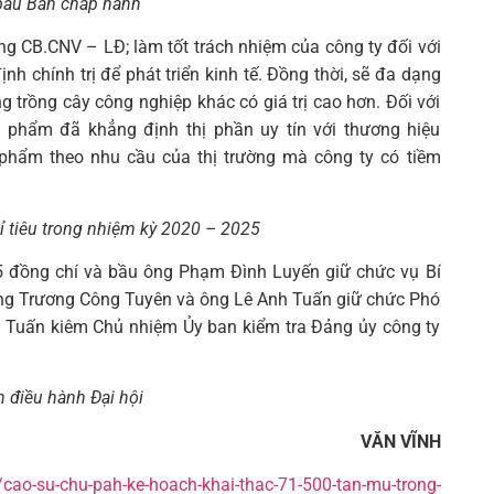
bầu Ban chấp hành
ống CB.CNV – LĐ; làm tốt trách nhiệm của công ty đối với
nh chính trị để phát triển kinh tế. Đồng thời, sẽ đa dạng
g trồng cây công nghiệp khác có giá trị cao hơn. Đối với
 phẩm đã khẳng định thị phần uy tín với thương hiệu
phẩm theo nhu cầu của thị trường mà công ty có tiềm
ỉ tiêu trong nhiệm kỳ 2020 – 2025
 5 đồng chí và bầu ông Phạm Đình Luyến giữ chức vụ Bí
ông Trương Công Tuyên và ông Lê Anh Tuấn giữ chức Phó
h Tuấn kiêm Chủ nhiệm Ủy ban kiểm tra Đảng ủy công ty
h điều hành Đại hội
VĂN VĨNH
h/cao-su-chu-pah-ke-hoach-khai-thac-71-500-tan-mu-trong-