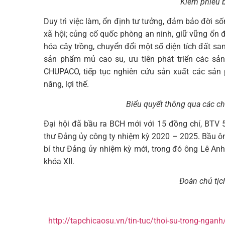
Kiểm phiếu 
Duy trì việc làm, ổn định tư tưởng, đảm bảo đời s
xã hội; củng cố quốc phòng an ninh, giữ vững ổn đị
hóa cây trồng, chuyển đổi một số diện tích đất san
sản phẩm mủ cao su, ưu tiên phát triển các sản
CHUPACO, tiếp tục nghiên cứu sản xuất các sản 
năng, lợi thế.
Biểu quyết thông qua các ch
Đại hội đã bầu ra BCH mới với 15 đồng chí, BTV
thư Đảng ủy công ty nhiệm kỳ 2020 – 2025. Bầu 
bí thư Đảng ủy nhiệm kỳ mới, trong đó ông Lê An
khóa XII.
Đoàn chủ tịc
http://tapchicaosu.vn/tin-tuc/thoi-su-trong-ngan