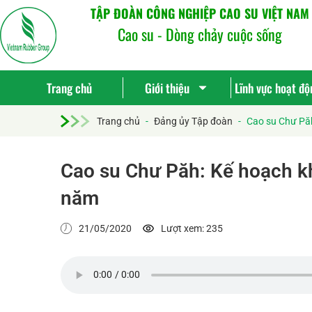
TẬP ĐOÀN CÔNG NGHIỆP CAO SU VIỆT NAM
Cao su - Dòng chảy cuộc sống
Trang chủ
Giới thiệu
Lĩnh vực hoạt độ
Trang chủ
-
Đảng ủy Tập đoàn
-
Cao su Chư Păh
Cao su Chư Păh: Kế hoạch kh
năm
21/05/2020
Lượt xem: 235