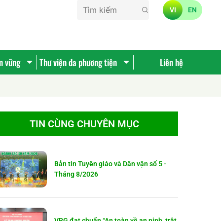
VI
EN
ền vững
Thư viện đa phương tiện
Liên hệ
TIN CÙNG CHUYÊN MỤC
Bản tin Tuyên giáo và Dân vận số 5 -
Tháng 8/2026
VRG đạt chuẩn “An toàn về an ninh, trật