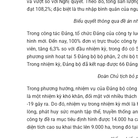
và vượt so với Nghị quyết. Theo đó, tổng sản lượn
đạt 108,2%; đặc biệt là thu nhập bình quân của ngư
Biểu quyết thông qua đề án 
Trong công tác Đảng, tổ chức Đảng của công ty l
hình mới. Đến nay, 100% đơn vị trực thuộc công t
viên, tăng 6,3% so với đầu nhiệm kỳ, trong đó có
phương sinh hoạt tại 5 Đảng bộ bộ phận, 2 chi bộ t
Trong nhiệm kỳ, Đảng bộ đã kết nạp được 66 Đảng 
Đoàn Chủ tịch bỏ 
Trong phương hướng, nhiệm vụ của Đảng bộ công 
là một nhiệm kỳ khó khăn, đối mặt với nhiều thách 
-19 gây ra. Do đó, nhiệm vụ trong nhiệm kỳ mới là
lòng, phát huy sức mạnh tập thể, truyền thống a
công ty đề ra mục tiêu định hình được 14.000 ha 
diện tích cao su khai thác lên 9.000 ha, trong đó 