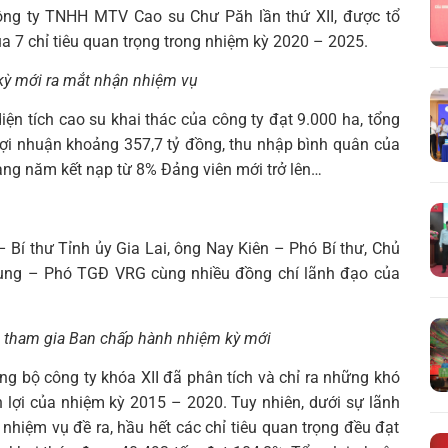
ông ty TNHH MTV Cao su Chư Păh lần thứ XII, được tổ
a 7 chỉ tiêu quan trọng trong nhiệm kỳ 2020 – 2025.
kỳ mới ra mắt nhận nhiệm vụ
ện tích cao su khai thác của công ty đạt 9.000 ha, tổng
 lợi nhuận khoảng 357,7 tỷ đồng, thu nhập bình quân của
àng năm kết nạp từ 8% Đảng viên mới trở lên…
Bí thư Tỉnh ủy Gia Lai, ông Nay Kiên – Phó Bí thư, Chủ
ụng – Phó TGĐ VRG cùng nhiều đồng chí lãnh đạo của
Tìm
g tham gia Ban chấp hành nhiệm kỳ mới
kiếm...
ảng bộ công ty khóa XII đã phân tích và chỉ ra những khó
 lợi của nhiệm kỳ 2015 – 2020. Tuy nhiên, dưới sự lãnh
nhiệm vụ đề ra, hầu hết các chỉ tiêu quan trọng đều đạt