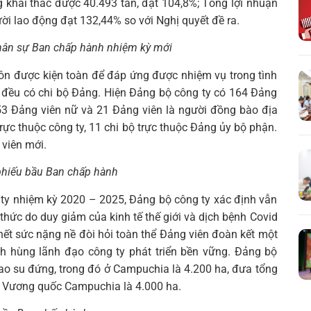
g khai thác được 40.493 tấn, đạt 104,8%; Tổng lợi nhuận
ời lao động đạt 132,44% so với Nghị quyết đề ra.
nhân sự Ban chấp hành nhiệm kỳ mới
uôn được kiện toàn để đáp ứng được nhiệm vụ trong tình
y đều có chi bộ Đảng. Hiện Đảng bộ công ty có 164 Đảng
 53 Đảng viên nữ và 21 Đảng viên là người đồng bào địa
rực thuộc công ty, 11 chi bộ trực thuộc Đảng ủy bộ phận.
viên mới.
phiếu bầu Ban chấp hành
ty nhiệm kỳ 2020 – 2025, Đảng bộ công ty xác định vẫn
thức do duy giảm của kinh tế thế giới và dịch bệnh Covid
 hết sức nặng nề đòi hỏi toàn thể Đảng viên đoàn kết một
nh hùng lãnh đạo công ty phát triển bền vững. Đảng bộ
cao su đứng, trong đó ở Campuchia là 4.200 ha, đưa tổng
tại Vương quốc Campuchia là 4.000 ha.