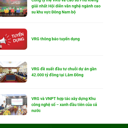
Công ty mẹ VRG và Cao su Phú Riềng
giải nhất Hội diễn văn nghệ ngành cao
su khu vực Đông Nam bộ
VRG thông báo tuyển dụng
VRG đề xuất đầu tư chuỗi dự án gần
42.000 tỷ đồng tại Lâm Đồng
VRG và VNPT hợp tác xây dựng Khu
công nghệ số – xanh đầu tiên của cả
nước