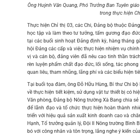
Ông Huỳnh Văn Quang, Phó Trưởng Ban Tuyên giáo Tỉn
trong thực hiện Chỉ
Thực hiện Chỉ thị 03, các Chi, Đảng bộ thuộc Đ
học tập và làm theo tư tưởng, tấm gương đạo đứ
tại các buổi sinh hoạt Đảng định kỳ, hàng tháng 
hội Đảng các cấp và việc thực hiện nhiệm vụ chính
vị và cán bộ, đảng viên đã nêu cao tinh thần trác
rèn luyện phẩm chất đạo đức, lối sống, tác phong “
quan liêu, tham nhũng, lãng phí và các biểu hiện ti
Tại buổi tọa đàm, ông Đỗ Hữu Hùng, Bí thư Chi bộ I
về thực hiện tiết kiệm, sử dụng vật tư thiết bị có h
Văn phòng, Đảng bộ Nông trường Xà Bang chia sẻ k
để lãnh đạo và tổ chức thực hiện hoàn thành nhi
triển với hiệu quả sản xuất kinh doanh cao và ch
Hạnh, Tổ trưởng quản lý, Đội II Nông trường Bình B
bó với công nhân và tôn trọng, lắng nghe ý kiến c