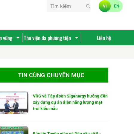
VI
EN
ền vững
Thư viện đa phương tiện
Liên hệ
TIN CÙNG CHUYÊN MỤC
VRG và Tập đoàn Sigenergy hướng đến
xây dựng dự án điện năng lượng mặt
trời kiểu mẫu
Bản tin Tuyên giáo và Dân vận số 5 -