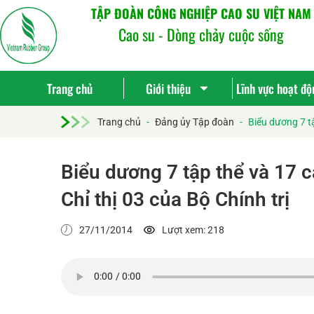
TẬP ĐOÀN CÔNG NGHIỆP CAO SU VIỆT NAM
Cao su - Dòng chảy cuộc sống
Trang chủ
Giới thiệu
Lĩnh vực hoạt độ
Trang chủ
-
Đảng ủy Tập đoàn
-
Biểu dương 7 tậ
Biểu dương 7 tập thể và 17 c
Chỉ thị 03 của Bộ Chính trị
27/11/2014
Lượt xem: 218