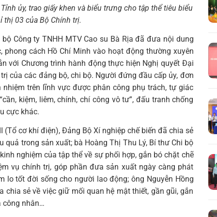
h ủy, trao giấy khen và biểu trưng cho tập thể tiêu biểu
 thị 03 của Bộ Chính trị.
ảng bộ Công ty TNHH MTV Cao su Bà Rịa đã đưa nội dung
c, phong cách Hồ Chí Minh vào hoạt động thường xuyên
gắn với Chương trình hành động thực hiện Nghị quyết Đại
 trị của các đảng bộ, chi bộ. Người đứng đầu cấp ủy, đơn
Tìm
h nhiệm trên lĩnh vực được phân công phụ trách, tự giác
kiếm...
cần, kiệm, liêm, chính, chí công vô tư”, đấu tranh chống
êu cực khác.
I (Tổ cơ khí điện), Đảng Bộ Xí nghiệp chế biến đã chia sẻ
iệu quả trong sản xuất; bà Hoàng Thị Thu Lý, Bí thư Chi bộ
inh nghiệm của tập thể về sự phối hợp, gắn bó chặt chẽ
ệm vụ chính trị, góp phần đưa sản xuất ngày càng phát
ăm lo tốt đời sống cho người lao động; ông Nguyễn Hồng
a chia sẻ về việc giữ mối quan hệ mật thiết, gần gũi, gắn
ủa công nhân…