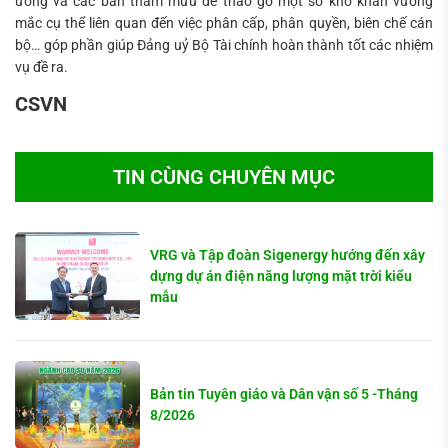
ương và các ban tham mưu để tháo gỡ một số khó khăn vướng
mắc cụ thể liên quan đến việc phân cấp, phân quyền, biên chế cán
bộ… góp phần giúp Đảng uỷ Bộ Tài chính hoàn thành tốt các nhiệm
vụ đề ra.
CSVN
TIN CÙNG CHUYÊN MỤC
VRG và Tập đoàn Sigenergy hướng đến xây
dựng dự án điện năng lượng mặt trời kiểu
mẫu
Bản tin Tuyên giáo và Dân vận số 5 -Tháng
8/2026