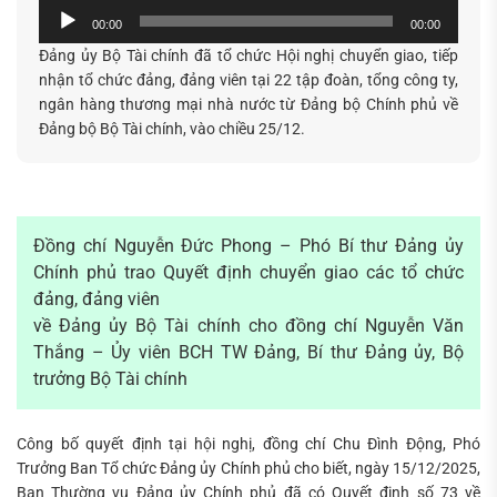
Trình
00:00
00:00
phát
Đảng ủy Bộ Tài chính đã tổ chức Hội nghị chuyển giao, tiếp
âm
nhận tổ chức đảng, đảng viên tại 22 tập đoàn, tổng công ty,
thanh
ngân hàng thương mại nhà nước từ Đảng bộ Chính phủ về
Đảng bộ Bộ Tài chính, vào chiều 25/12.
Tìm
kiếm...
Đồng chí Nguyễn Đức Phong – Phó Bí thư Đảng ủy
Chính phủ trao Quyết định chuyển giao các tổ chức
đảng, đảng viên
về Đảng ủy Bộ Tài chính cho đồng chí Nguyễn Văn
Thắng – Ủy viên BCH TW Đảng, Bí thư Đảng ủy, Bộ
trưởng Bộ Tài chính
Công bố quyết định tại hội nghị, đồng chí Chu Đình Động, Phó
Trưởng Ban Tổ chức Đảng ủy Chính phủ cho biết, ngày 15/12/2025,
Ban Thường vụ Đảng ủy Chính phủ đã có Quyết định số 73 về