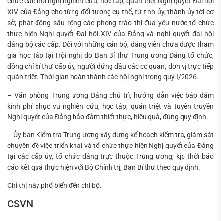
chức các hội nghị nghiên cứu, học tập, quán triệt Nghị quyết Đại hội
XIV của Đảng cho từng đối tượng cụ thể, từ tỉnh ủy, thành ủy tới cơ
sở; phát động sâu rộng các phong trào thi đua yêu nước tổ chức
thực hiện Nghị quyết Đại hội XIV của Đảng và nghị quyết đại hội
đảng bộ các cấp. Đối với những cán bộ, đảng viên chưa được tham
gia học tập tại Hội nghị do Ban Bí thư Trung ương Đảng tổ chức,
đồng chí bí thư cấp ủy, người đứng đầu các cơ quan, đơn vị trực tiếp
quán triệt. Thời gian hoàn thành các hội nghị trong quý I/2026.
– Văn phòng Trung ương Đảng chủ trì, hướng dẫn việc bảo đảm
kinh phí phục vụ nghiên cứu, học tập, quán triệt và tuyên truyền
Nghị quyết của Đảng bảo đảm thiết thực, hiệu quả, đúng quy định.
– Ủy ban Kiểm tra Trung ương xây dựng kế hoạch kiểm tra, giám sát
chuyên đề việc triển khai và tổ chức thực hiện Nghị quyết của Đảng
tại các cấp ủy, tổ chức đảng trực thuộc Trung ương; kịp thời báo
cáo kết quả thực hiện với Bộ Chính trị, Ban Bí thư theo quy định.
Chỉ thị này phổ biến đến chi bộ.
CSVN