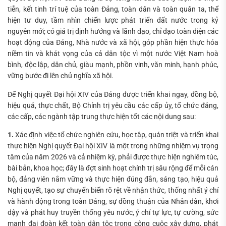
tiễn, kết tinh trí tuệ của toàn Đảng, toàn dân và toàn quân ta, thể
hiện tư duy, tầm nhìn chiến lược phát triển đất nước trong kỷ
nguyên mới; có giá trị định hướng và lãnh đạo, chỉ đạo toàn diện các
hoạt động của Đảng, Nhà nước và xã hội, góp phần hiện thực hóa
niềm tin và khát vọng của cả dân tộc vì một nước Việt Nam hoà
bình, độc lập, dân chủ, giàu mạnh, phồn vinh, văn minh, hạnh phúc,
vững bước đi lên chủ nghĩa xã hội.
Để Nghị quyết Đại hội XIV của Đảng được triển khai ngay, đồng bộ,
hiệu quả, thực chất, Bộ Chính trị yêu cầu các cấp ủy, tổ chức đảng,
các cấp, các ngành tập trung thực hiện tốt các nội dung sau:
1.
Xác định việc tổ chức nghiên cứu, học tập, quán triệt và triển khai
thực hiện Nghị quyết Đại hội XIV là một trong những nhiệm vụ trọng
tâm của năm 2026 và cả nhiệm kỳ, phải được thực hiện nghiêm túc,
bài bản, khoa học; đây là đợt sinh hoạt chính trị sâu rộng để mỗi cán
bộ, đảng viên nắm vững và thực hiện đúng đắn, sáng tạo, hiệu quả
Nghị quyết, tạo sự chuyển biến rõ rệt về nhận thức, thống nhất ý chí
và hành động trong toàn Đảng, sự đồng thuận của Nhân dân, khơi
dậy và phát huy truyền thống yêu nước, ý chí tự lực, tự cường, sức
mạnh đại đoàn kết toàn dân tộc trong công cuộc xây dựng, phát