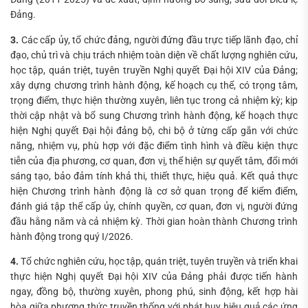
Đảng.
3.
Các cấp ủy, tổ chức đảng, người đứng đầu trực tiếp lãnh đạo, chỉ
đạo, chủ trì và chịu trách nhiệm toàn diện về chất lượng nghiên cứu,
học tập, quán triệt, tuyên truyền Nghị quyết Đại hội XIV của Đảng;
xây dựng chương trình hành động, kế hoạch cụ thể, có trọng tâm,
trọng điểm, thực hiện thường xuyên, liên tục trong cả nhiệm kỳ; kịp
thời cập nhật và bổ sung Chương trình hành động, kế hoạch thực
hiện Nghị quyết Đại hội đảng bộ, chi bộ ở từng cấp gắn với chức
năng, nhiệm vụ, phù hợp với đặc điểm tình hình và điều kiện thực
tiễn của địa phương, cơ quan, đơn vị, thể hiện sự quyết tâm, đổi mới
sáng tạo, bảo đảm tính khả thi, thiết thực, hiệu quả. Kết quả thực
hiện Chương trình hành động là cơ sở quan trọng để kiểm điểm,
đánh giá tập thể cấp ủy, chính quyền, cơ quan, đơn vị, người đứng
đầu hằng năm và cả nhiệm kỳ. Thời gian hoàn thành Chương trình
hành động trong quý I/2026.
4.
Tổ chức nghiên cứu, học tập, quán triệt, tuyên truyền và triển khai
thực hiện Nghị quyết Đại hội XIV của Đảng phải được tiến hành
ngay, đồng bộ, thường xuyên, phong phú, sinh động, kết hợp hài
hòa giữa phương thức truyền thống với phát huy hiệu quả các ứng