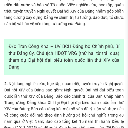
triển đất nước và bảo vệ Tổ quốc. Việc nghiên cứu, học tập, quán
triệt, tuyên truyền Nghị quyết Đại hội XIV của Đảng nhằm góp phần
tăng cường xây dựng Đảng về chính trị, tư tưởng, đạo đức, tổ chức,
cán bộ và bảo vệ nền tảng tư tưởng của Đảng.
Đ/c Trần Công Kha – UV BCH Đảng bộ Chính phủ, Bí
thư Đảng ủy, Chủ tịch HĐQT VRG (thứ hai từ trái qua)
tham dự Đại hội đại biểu toàn quốc lần thứ XIV của
Đảng
2.
Nội dung nghiên cứu, học tập, quán triệt, tuyên truyền Nghị quyết
Đại hội XIV của Đảng bao gồm: Nghị quyết Đại hội đại biểu toàn
quốc lần thứ XIV của Đảng; Báo cáo chính trị của Ban Chấp hành
Trung ương Đảng khóa XIII tại Đại hội đại biểu toàn quốc lần thứ
XIV của Đảng; Báo cáo tổng kết một số vấn đề lý luận và thực tiễn
về công cuộc đổi mới theo định hướng xã hội chủ nghĩa trong 40
năm qua ở Việt Nam; Báo cáo tổng kết 15 năm thi hành Điều lệ
Đảng (2011-2025) và đề xuất, định hướng bổ sung, sửa đổi Điều lệ