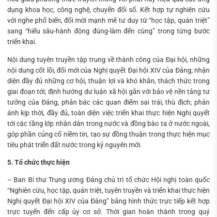
dụng khoa học, công nghệ, chuyển đổi số. Kết hợp tự nghiên cứu
với nghe phổ biến, đổi mới mạnh mẽ tư duy từ “học tập, quán triệt”
sang “hiểu sâu-hành động đúng-làm đến cùng” trong từng bước
triển khai.
Nội dung tuyên truyền tập trung về thành công của Đại hội, những
nội dung cốt lõi, đổi mới của Nghị quyết Đại hội XIV của Đảng; nhận
diện đầy đủ những cơ hội, thuận lợi và khó khăn, thách thức trong
giai đoạn tới; định hướng dư luận xã hội gắn với bảo vệ nền tảng tư
tưởng của Đảng, phản bác các quan điểm sai trái, thù địch; phản
ánh kịp thời, đầy đủ, toàn diện việc triển khai thực hiện Nghị quyết
tới các tầng lớp nhân dân trong nước và đồng bào ta ở nước ngoài,
góp phần củng cố niềm tin, tạo sự đồng thuận trong thực hiện mục
tiêu phát triển đất nước trong kỷ nguyên mới.
5. Tổ chức thực hiện
– Ban Bí thư Trung ương Đảng chủ trì tổ chức Hội nghị toàn quốc
“Nghiên cứu, học tập, quán triệt, tuyên truyền và triển khai thực hiện
Nghị quyết Đại hội XIV của Đảng” bằng hình thức trực tiếp kết hợp
trực tuyến đến cấp ủy cơ sở. Thời gian hoàn thành trong quý