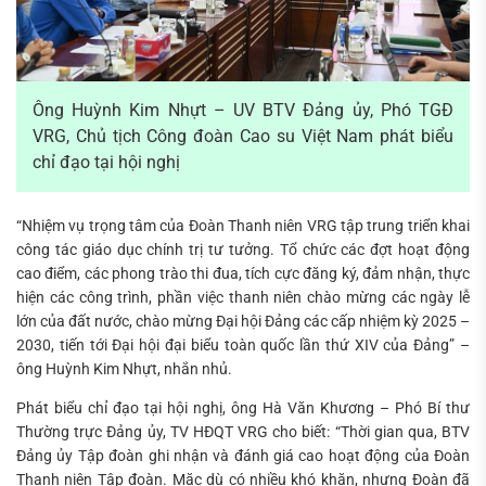
Ông Huỳnh Kim Nhựt – UV BTV Đảng ủy, Phó TGĐ
VRG, Chủ tịch Công đoàn Cao su Việt Nam phát biểu
chỉ đạo tại hội nghị
“Nhiệm vụ trọng tâm của Đoàn Thanh niên VRG tập trung triển khai
công tác giáo dục chính trị tư tưởng. Tổ chức các đợt hoạt động
cao điểm, các phong trào thi đua, tích cực đăng ký, đảm nhận, thực
hiện các công trình, phần việc thanh niên chào mừng các ngày lễ
lớn của đất nước, chào mừng Đại hội Đảng các cấp nhiệm kỳ 2025 –
2030, tiến tới Đại hội đại biểu toàn quốc lần thứ XIV của Đảng” –
ông Huỳnh Kim Nhựt, nhắn nhủ.
Phát biểu chỉ đạo tại hội nghị, ông Hà Văn Khương – Phó Bí thư
Thường trực Đảng ủy, TV HĐQT VRG cho biết: “Thời gian qua, BTV
Đảng ủy Tập đoàn ghi nhận và đánh giá cao hoạt động của Đoàn
Thanh niên Tập đoàn. Mặc dù có nhiều khó khăn, nhưng Đoàn đã