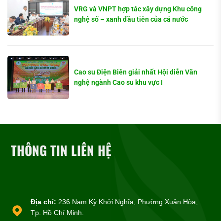
VRG và VNPT hợp tác xây dựng Khu công
nghệ số – xanh đầu tiên của cả nước
Cao su Điện Biên giải nhất Hội diễn Văn
nghệ ngành Cao su khu vực I
THÔNG TIN LIÊN HỆ
Địa chỉ:
236 Nam Kỳ Khởi Nghĩa, Phường Xuân Hòa,
Tp. Hồ Chí Minh.