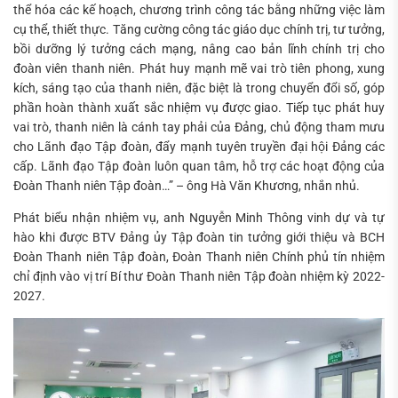
thể hóa các kế hoạch, chương trình công tác bằng những việc làm
cụ thể, thiết thực. Tăng cường công tác giáo dục chính trị, tư tưởng,
bồi dưỡng lý tưởng cách mạng, nâng cao bản lĩnh chính trị cho
đoàn viên thanh niên. Phát huy mạnh mẽ vai trò tiên phong, xung
kích, sáng tạo của thanh niên, đặc biệt là trong chuyển đổi số, góp
phần hoàn thành xuất sắc nhiệm vụ được giao. Tiếp tục phát huy
vai trò, thanh niên là cánh tay phải của Đảng, chủ động tham mưu
cho Lãnh đạo Tập đoàn, đẩy mạnh tuyên truyền đại hội Đảng các
cấp. Lãnh đạo Tập đoàn luôn quan tâm, hỗ trợ các hoạt động của
Đoàn Thanh niên Tập đoàn…” – ông Hà Văn Khương, nhắn nhủ.
Phát biểu nhận nhiệm vụ, anh Nguyễn Minh Thông vinh dự và tự
hào khi được BTV Đảng ủy Tập đoàn tin tưởng giới thiệu và BCH
Đoàn Thanh niên Tập đoàn, Đoàn Thanh niên Chính phủ tín nhiệm
chỉ định vào vị trí Bí thư Đoàn Thanh niên Tập đoàn nhiệm kỳ 2022-
2027.