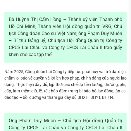
Bà Huỳnh Thị Cẩm Hồng – Thành uỷ viên Thành phố
Hồ Chí Minh, Thành viên Hội đồng quản trị VRG, Chủ
tịch Công đoàn Cao su Việt Nam; ông Phạm Duy Muôn
– Bí thư Đảng uỷ, Chủ tịch Hội đồng Quản trị Công ty
CPCS Lai Châu và Công ty CPCS Lai Châu II trao giấy
khen cho các tập thể.
Năm 2025, Công đoàn hai Công ty tiếp tục phát huy vai trò đại diện,
chăm lo, bảo vệ quyền và lợi ích hợp pháp, chính đáng của người lao
động. Thực hiện đầy đủ, kịp thời các chế độ tiền lương, thưởng, phụ
cấp, làm thêm giờ, lễ, tết; bảo đảm trang bị bảo hộ lao động, ăn ca,
đào tạo – bồi dưỡng và tham gia đầy đủ BHXH, BHYT, BHTN.
Ông Phạm Duy Muôn – Chủ tịch Hội đồng Quản trị
Công ty CPCS Lai Châu và Công ty CPCS Lai Châu II