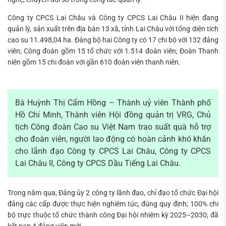
Công ty CPCS Lai Châu và Công ty CPCS Lai Châu II hiện đang
quản lý, sản xuất trên địa bàn 13 xã, tỉnh Lai Châu với tổng diện tích
cao su 11.498,04 ha. Đảng bộ hai Công ty có 17 chi bộ với 132 đảng
viên; Công đoàn gồm 15 tổ chức với 1.514 đoàn viên; Đoàn Thanh
niên gồm 15 chi đoàn với gần 610 đoàn viên thanh niên.
Bà Huỳnh Thị Cẩm Hồng – Thành uỷ viên Thành phố
Hồ Chí Minh, Thành viên Hội đồng quản trị VRG, Chủ
tịch Công đoàn Cao su Việt Nam trao suất quà hỗ trợ
cho đoàn viên, người lao động có hoàn cảnh khó khăn
cho lãnh đạo Công ty CPCS Lai Châu, Công ty CPCS
Lai Châu II, Công ty CPCS Dầu Tiếng Lai Châu.
Trong năm qua, Đảng ủy 2 công ty lãnh đạo, chỉ đạo tổ chức Đại hội
đảng các cấp được thực hiện nghiêm túc, đúng quy định; 100% chi
bộ trực thuộc tổ chức thành công Đại hội nhiệm kỳ 2025–2030; đã
kết nạp 4 đảng viên mới.