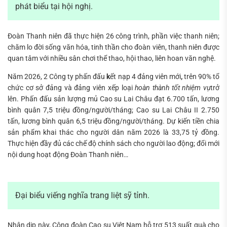
phát biểu tại hội nghị.
Đoàn Thanh niên đã thực hiện 26 công trình, phần việc thanh niên;
chăm lo đời sống văn hóa, tinh thần cho đoàn viên, thanh niên được
quan tâm với nhiều sân chơi thể thao, hội thao, liên hoan văn nghệ.
Năm 2026, 2 Công ty phấn đấu
k
ết nạp 4 đảng viên mới
,
trên 90% tổ
chức cơ sở đảng và đảng viên xếp loại
hoàn thành tốt nhiệm vụ
trở
lên. Phấn đấu sản lượng mủ Cao su Lai Châu đạt 6.700 tấn, lương
bình quân 7,5 triệu đồng/người/tháng; Cao su Lai Châu II 2.750
tấn, lương bình quân 6,5 triệu đồng/người/tháng. Dự kiến tiền chia
sản phẩm khai thác cho người dân năm 2026 là 33,75 tỷ đồng.
Thực hiện đầy đủ các chế độ chính sách cho người lao động; đổi mới
nội dung hoạt động Đoàn Thanh niên…
Đại biểu viếng nghĩa trang liệt sỹ tỉnh.
Nhân dịp này, Công đoàn Cao su Việt Nam hỗ trợ 513 suất quà cho