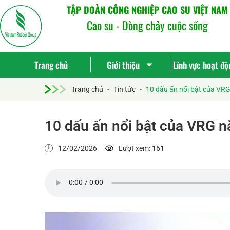
TẬP ĐOÀN CÔNG NGHIỆP CAO SU VIỆT NAM
Cao su - Dòng chảy cuộc sống
Trang chủ
Giới thiệu
Lĩnh vực hoạt độ
Trang chủ
-
Tin tức
-
10 dấu ấn nổi bật của VR
10 dấu ấn nổi bật của VRG 
12/02/2026
Lượt xem: 161