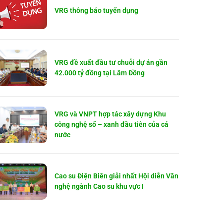
VRG thông báo tuyển dụng
VRG đề xuất đầu tư chuỗi dự án gần
42.000 tỷ đồng tại Lâm Đồng
VRG và VNPT hợp tác xây dựng Khu
công nghệ số – xanh đầu tiên của cả
nước
Cao su Điện Biên giải nhất Hội diễn Văn
nghệ ngành Cao su khu vực I