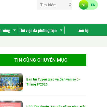
VI
EN
ền vững
Thư viện đa phương tiện
Liên hệ
TIN CÙNG CHUYÊN MỤC
Bản tin Tuyên giáo và Dân vận số 5 -
Tháng 8/2026
VRG đạt chuẩn “An toàn về an ninh, trật