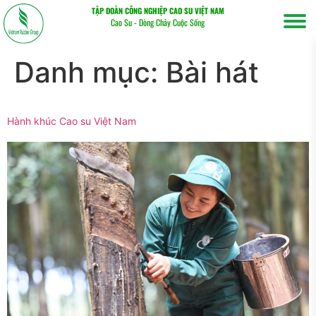
TẬP ĐOÀN CÔNG NGHIỆP CAO SU VIỆT NAM
Cao Su - Dòng Chảy Cuộc Sống
Danh mục:
Bài hát
Hành khúc Cao su Việt Nam
Tìm
kiếm...