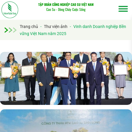
TẬP ĐOÀN CÔNG NGHIỆP CAO SU VIỆT NAM
Cao Su - Dòng Chảy Cuộc Sống
Trang chủ
-
Thư viện ảnh
-
Vinh danh Doanh nghiệp Bền
vững Việt Nam năm 2025
Tìm
kiếm...