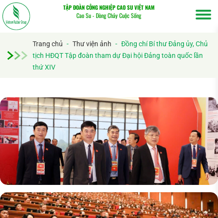
TẬP ĐOÀN CÔNG NGHIỆP CAO SU VIỆT NAM
Cao Su - Dòng Chảy Cuộc Sống
Trang chủ
-
Thư viện ảnh
-
Đồng chí Bí thư Đảng ủy, Chủ
tịch HĐQT Tập đoàn tham dự Đại hội Đảng toàn quốc lần
thứ XIV
Tìm
kiếm...