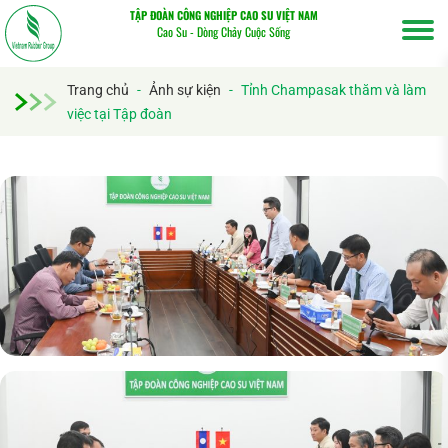
TẬP ĐOÀN CÔNG NGHIỆP CAO SU VIỆT NAM
Cao Su - Dòng Chảy Cuộc Sống
Trang chủ
-
Ảnh sự kiện
-
Tỉnh Champasak thăm và làm
việc tại Tập đoàn
Tìm
kiếm...