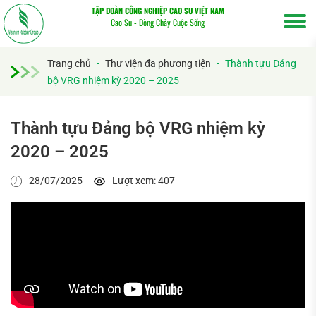
TẬP ĐOÀN CÔNG NGHIỆP CAO SU VIỆT NAM
Cao Su - Dòng Chảy Cuộc Sống
Trang chủ
-
Thư viện đa phương tiện
-
Thành tựu Đảng
bộ VRG nhiệm kỳ 2020 – 2025
Tìm
kiếm...
Thành tựu Đảng bộ VRG nhiệm kỳ
2020 – 2025
28/07/2025
Lượt xem: 407