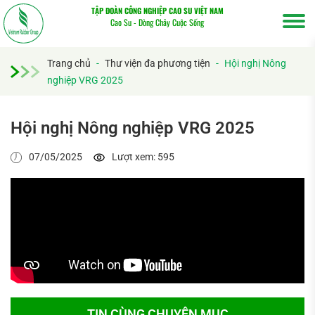
TẬP ĐOÀN CÔNG NGHIỆP CAO SU VIỆT NAM
Cao Su - Dòng Chảy Cuộc Sống
Trang chủ
-
Thư viện đa phương tiện
-
Hội nghị Nông
nghiệp VRG 2025
Tìm
kiếm...
Hội nghị Nông nghiệp VRG 2025
07/05/2025
Lượt xem: 595
TIN CÙNG CHUYÊN MỤC