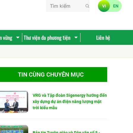
VI
EN
ền vững
Thư viện đa phương tiện
Liên hệ
TIN CÙNG CHUYÊN MỤC
VRG và Tập đoàn Sigenergy hướng đến
xây dựng dự án điện năng lượng mặt
trời kiểu mẫu
Bản tin Tuyên giáo và Dân vận số 5 -