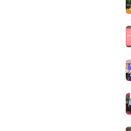
Tìm
kiếm...