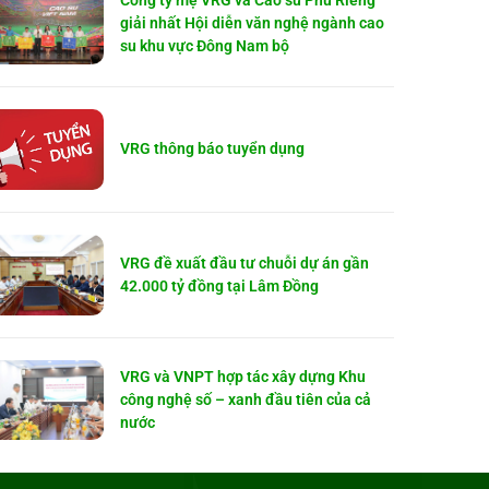
Công ty mẹ VRG và Cao su Phú Riềng
giải nhất Hội diễn văn nghệ ngành cao
su khu vực Đông Nam bộ
VRG thông báo tuyển dụng
VRG đề xuất đầu tư chuỗi dự án gần
42.000 tỷ đồng tại Lâm Đồng
VRG và VNPT hợp tác xây dựng Khu
công nghệ số – xanh đầu tiên của cả
nước