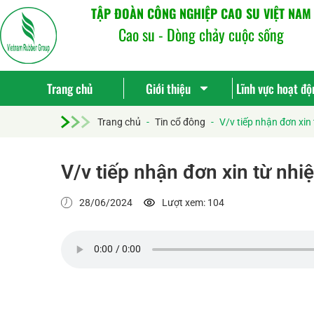
TẬP ĐOÀN CÔNG NGHIỆP CAO SU VIỆT NAM
Cao su - Dòng chảy cuộc sống
Trang chủ
Giới thiệu
Lĩnh vực hoạt độ
Trang chủ
-
Tin cổ đông
-
V/v tiếp nhận đơn xin
V/v tiếp nhận đơn xin từ nhi
28/06/2024
Lượt xem: 104