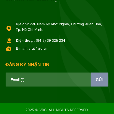
Địa chỉ:
236 Nam Kỳ Khởi Nghĩa, Phường Xuân Hòa,
Tp. Hồ Chí Minh.
Điện thoại:
(84-8) 39 325 234
E-mail:
vrg@vrg.vn
ĐĂNG KÝ NHẬN TIN
GỬI
Email (*)
2025 © VRG. ALL RIGHTS RESERVED.