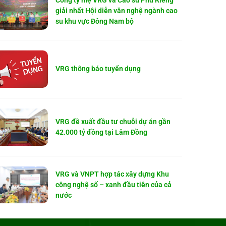
Công ty mẹ VRG và Cao su Phú Riềng
giải nhất Hội diễn văn nghệ ngành cao
su khu vực Đông Nam bộ
VRG thông báo tuyển dụng
VRG đề xuất đầu tư chuỗi dự án gần
42.000 tỷ đồng tại Lâm Đồng
VRG và VNPT hợp tác xây dựng Khu
công nghệ số – xanh đầu tiên của cả
nước