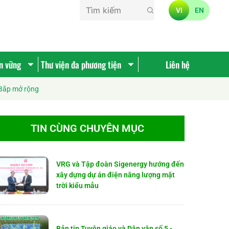
VI
EN
ền vững
Thư viện đa phương tiện
Liên hệ
 Bắp mở rộng
TIN CÙNG CHUYÊN MỤC
VRG và Tập đoàn Sigenergy hướng đến
xây dựng dự án điện năng lượng mặt
trời kiểu mẫu
Bản tin Tuyên giáo và Dân vận số 5 -