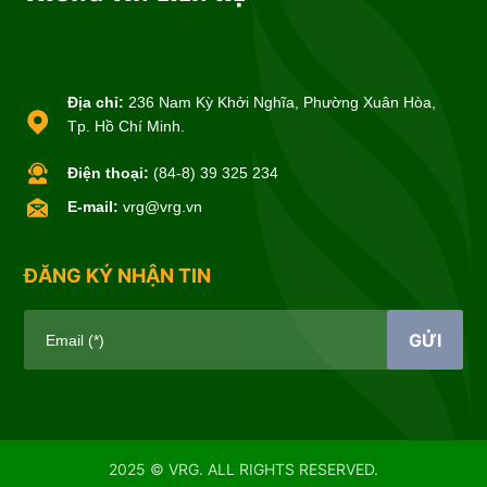
Địa chỉ:
236 Nam Kỳ Khởi Nghĩa, Phường Xuân Hòa,
Tp. Hồ Chí Minh.
Điện thoại:
(84-8) 39 325 234
E-mail:
vrg@vrg.vn
ĐĂNG KÝ NHẬN TIN
GỬI
Email (*)
2025 © VRG. ALL RIGHTS RESERVED.