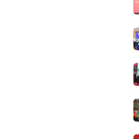
Tìm
kiếm...