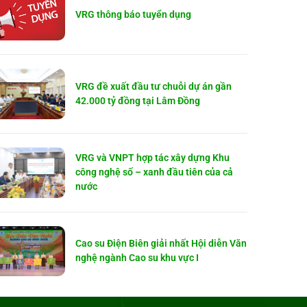
VRG thông báo tuyển dụng
VRG đề xuất đầu tư chuỗi dự án gần
42.000 tỷ đồng tại Lâm Đồng
VRG và VNPT hợp tác xây dựng Khu
công nghệ số – xanh đầu tiên của cả
nước
Cao su Điện Biên giải nhất Hội diễn Văn
nghệ ngành Cao su khu vực I