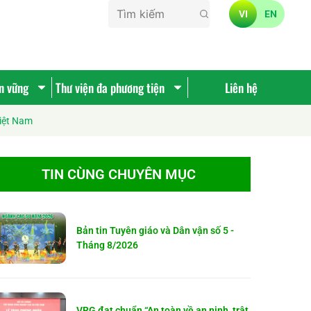
VI
EN
ền vững
Thư viện đa phương tiện
Liên hệ
Việt Nam
TIN CÙNG CHUYÊN MỤC
Bản tin Tuyên giáo và Dân vận số 5 -
Tháng 8/2026
VRG đạt chuẩn “An toàn về an ninh, trật