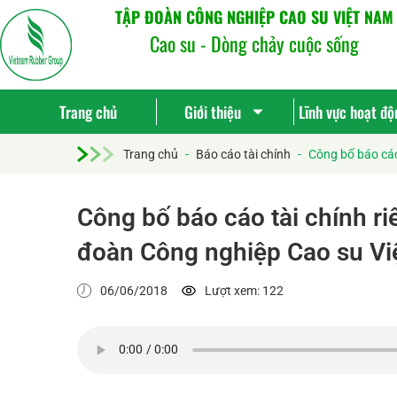
TẬP ĐOÀN CÔNG NGHIỆP CAO SU VIỆT NAM
Cao su - Dòng chảy cuộc sống
Trang chủ
Giới thiệu
Lĩnh vực hoạt độ
Trang chủ
-
Báo cáo tài chính
-
Công bố báo cáo
Công bố báo cáo tài chính r
đoàn Công nghiệp Cao su V
06/06/2018
Lượt xem: 122