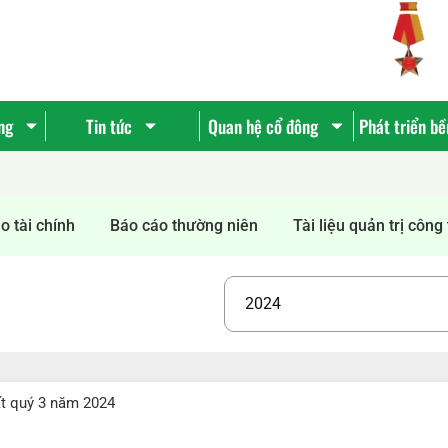
ng
Tin tức
Quan hệ cổ đông
Phát triển b
o tài chính
Báo cáo thường niên
Tài liệu quản trị công 
ất quý 3 năm 2024