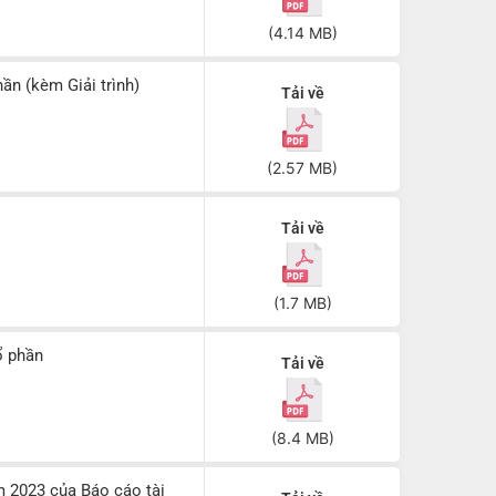
(4.14 MB)
n (kèm Giải trình)
Tải về
(2.57 MB)
Tải về
(1.7 MB)
ổ phần
Tải về
(8.4 MB)
m 2023 của Báo cáo tài