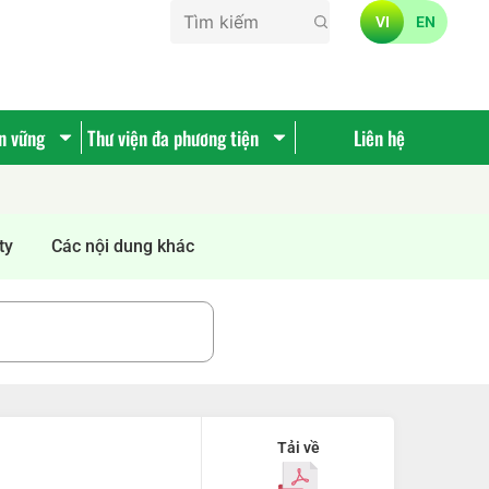
VI
EN
ền vững
Thư viện đa phương tiện
Liên hệ
ty
Các nội dung khác
Tải về